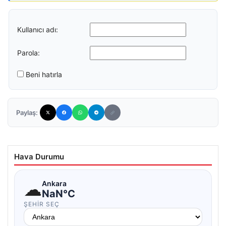
Kullanıcı adı:
Parola:
Beni hatırla
Paylaş:
Hava Durumu
☁
Ankara
NaN°C
ŞEHIR SEÇ