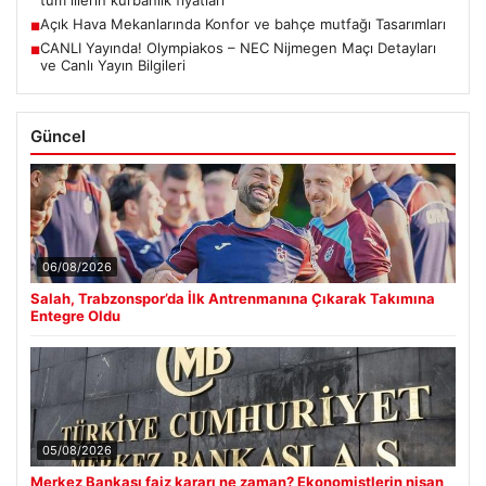
tüm illerin kurbanlık fiyatları
Açık Hava Mekanlarında Konfor ve bahçe mutfağı Tasarımları
■
CANLI Yayında! Olympiakos – NEC Nijmegen Maçı Detayları
■
ve Canlı Yayın Bilgileri
Güncel
06/08/2026
Salah, Trabzonspor’da İlk Antrenmanına Çıkarak Takımına
Entegre Oldu
05/08/2026
Merkez Bankası faiz kararı ne zaman? Ekonomistlerin nisan