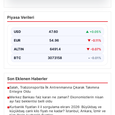
05.08.2026
Merkez Bankası faiz kararı ne zaman?
Piyasa Verileri
Ekonomistlerin nisan ayı faiz beklentisi
belli oldu
USD
47.60
▲ +0.05%
EUR
54.96
▼ -0.11%
ALTIN
6491.4
▼ -0.07%
BTC
3073158
• -0.01%
Son Eklenen Haberler
Salah, Trabzonspor’da İlk Antrenmanına Çıkarak Takımına
■
Entegre Oldu
Merkez Bankası faiz kararı ne zaman? Ekonomistlerin nisan
■
ayı faiz beklentisi belli oldu
Kurbanlık fiyatları il il sorgulama ekranı 2026: Büyükbaş ve
■
küçükbaş canlı kilo fiyatı ne kadar? İstanbul, Ankara, İzmir ve