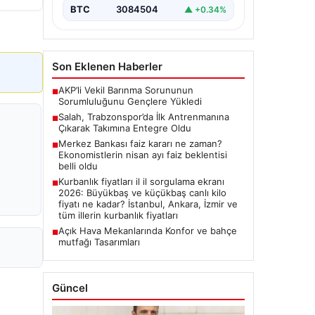
BTC
3084504
▲ +0.34%
Son Eklenen Haberler
AKP’li Vekil Barınma Sorununun
■
Sorumluluğunu Gençlere Yükledi
Salah, Trabzonspor’da İlk Antrenmanına
■
Çıkarak Takımına Entegre Oldu
Merkez Bankası faiz kararı ne zaman?
■
Ekonomistlerin nisan ayı faiz beklentisi
belli oldu
Kurbanlık fiyatları il il sorgulama ekranı
■
2026: Büyükbaş ve küçükbaş canlı kilo
fiyatı ne kadar? İstanbul, Ankara, İzmir ve
tüm illerin kurbanlık fiyatları
Açık Hava Mekanlarında Konfor ve bahçe
■
mutfağı Tasarımları
Güncel