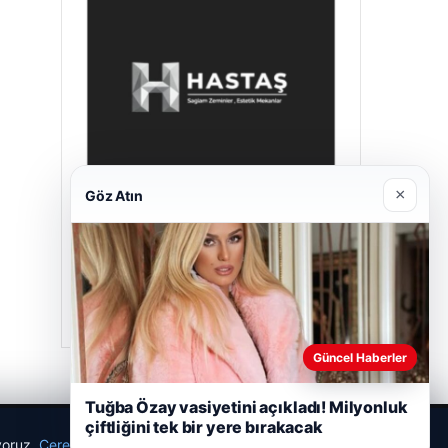
×
Göz Atın
Hastaş Beton
26/05/2026
Güncel Haberler
Tuğba Özay vasiyetini açıkladı! Milyonluk
çiftliğini tek bir yere bırakacak
ıyoruz.
Çerez Politikamız
Reddet
Kabul Et