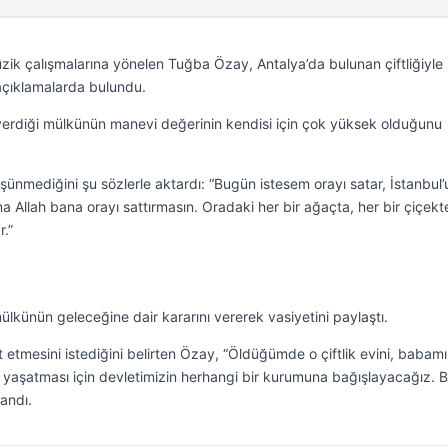
ik çalışmalarına yönelen Tuğba Özay, Antalya’da bulunan çiftliğiyle il
 açıklamalarda bulundu.
verdiği mülkünün manevi değerinin kendisi için çok yüksek olduğunu
ünmediğini şu sözlerle aktardı: “Bugün istesem orayı satar, İstanbul’
 Allah bana orayı sattırmasın. Oradaki her bir ağaçta, her bir çiçekt
.”
lkünün geleceğine dair kararını vererek vasiyetini paylaştı.
 etmesini istediğini belirten Özay, “Öldüğümde o çiftlik evini, babam
nı yaşatması için devletimizin herhangi bir kurumuna bağışlayacağız. 
landı.