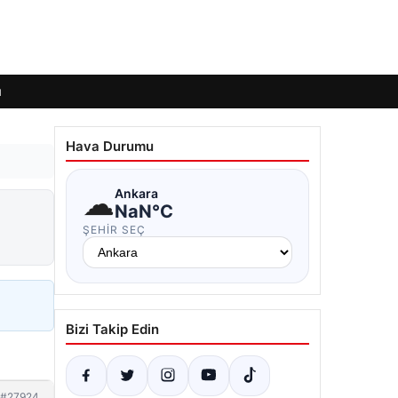
ı
Hava Durumu
☁
Ankara
NaN°C
ŞEHIR SEÇ
Bizi Takip Edin
#27924