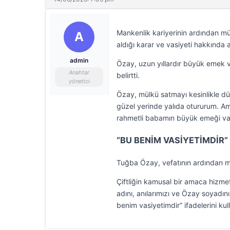
Mankenlik kariyerinin ardından müz
A
aldığı karar ve vasiyeti hakkında
admin
Özay, uzun yıllardır büyük emek 
Anahtar
belirtti.
yönetici
Özay, mülkü satmayı kesinlikle düş
güzel yerinde yalıda otururum. Ama
rahmetli babamın büyük emeği var
“BU BENİM VASİYETİMDİR”
Tuğba Özay, vefatının ardından mü
Çiftliğin kamusal bir amaca hizmet
adını, anılarımızı ve Özay soyadı
benim vasiyetimdir” ifadelerini kul