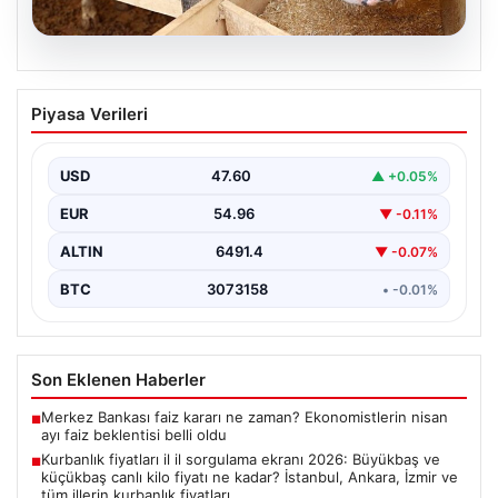
05.08.2026
Kurbanlık fiyatları il il sorgulama ekranı
Piyasa Verileri
2026: Büyükbaş ve küçükbaş canlı kilo
fiyatı ne kadar? İstanbul, Ankara, İzmir
ve tüm illerin kurbanlık fiyatları
USD
47.60
▲ +0.05%
EUR
54.96
▼ -0.11%
ALTIN
6491.4
▼ -0.07%
BTC
3073158
• -0.01%
Son Eklenen Haberler
Merkez Bankası faiz kararı ne zaman? Ekonomistlerin nisan
■
ayı faiz beklentisi belli oldu
Kurbanlık fiyatları il il sorgulama ekranı 2026: Büyükbaş ve
■
küçükbaş canlı kilo fiyatı ne kadar? İstanbul, Ankara, İzmir ve
tüm illerin kurbanlık fiyatları