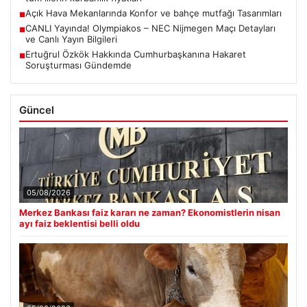
Açık Hava Mekanlarında Konfor ve bahçe mutfağı Tasarımları
■
CANLI Yayında! Olympiakos – NEC Nijmegen Maçı Detayları
■
ve Canlı Yayın Bilgileri
Ertuğrul Özkök Hakkında Cumhurbaşkanına Hakaret
■
Soruşturması Gündemde
Güncel
05/08/2026
Merkez Bankası faiz kararı ne zaman? Ekonomistlerin nisan
ayı faiz beklentisi belli oldu