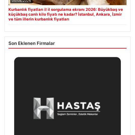
05/08/2026
Kurbanlık fiyatları il il sorgulama ekranı 2026: Büyükbaş ve
küçükbaş canlı kilo fiyatı ne kadar? İstanbul, Ankara, İzmir
ve tüm illerin kurbanlık fiyatları
Son Eklenen Firmalar