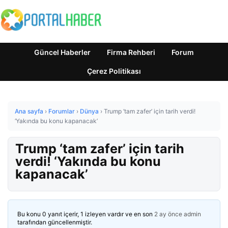
Güncel Haberler
Firma Rehberi
Forum
Çerez Politikası
Ana sayfa
›
Forumlar
›
Dünya
›
Trump ‘tam zafer’ için tarih verdi!
‘Yakında bu konu kapanacak’
Trump ‘tam zafer’ için tarih
verdi! ‘Yakında bu konu
kapanacak’
Bu konu 0 yanıt içerir, 1 izleyen vardır ve en son
2 ay önce
admin
tarafından güncellenmiştir.