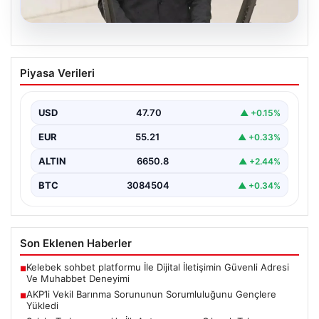
07.08.2026
AKP’li Vekil Barınma Sorununun
Piyasa Verileri
Sorumluluğunu Gençlere Yükledi
Türkiye'de hızla büyüyen barınma krizi, TBMM Genel
Kurulu'nda yapılan tartışmalarla bir kez daha gündeme…
USD
47.70
▲ +0.15%
EUR
55.21
▲ +0.33%
ALTIN
6650.8
▲ +2.44%
BTC
3084504
▲ +0.34%
Son Eklenen Haberler
Kelebek sohbet platformu İle Dijital İletişimin Güvenli Adresi
■
Ve Muhabbet Deneyimi
AKP’li Vekil Barınma Sorununun Sorumluluğunu Gençlere
■
Yükledi