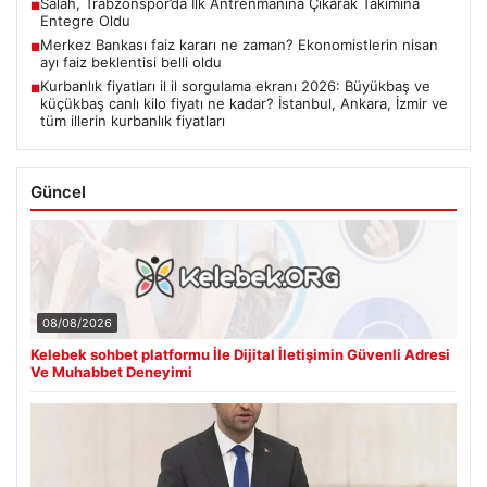
Salah, Trabzonspor’da İlk Antrenmanına Çıkarak Takımına
■
Entegre Oldu
Merkez Bankası faiz kararı ne zaman? Ekonomistlerin nisan
■
ayı faiz beklentisi belli oldu
Kurbanlık fiyatları il il sorgulama ekranı 2026: Büyükbaş ve
■
küçükbaş canlı kilo fiyatı ne kadar? İstanbul, Ankara, İzmir ve
tüm illerin kurbanlık fiyatları
Güncel
08/08/2026
Kelebek sohbet platformu İle Dijital İletişimin Güvenli Adresi
Ve Muhabbet Deneyimi