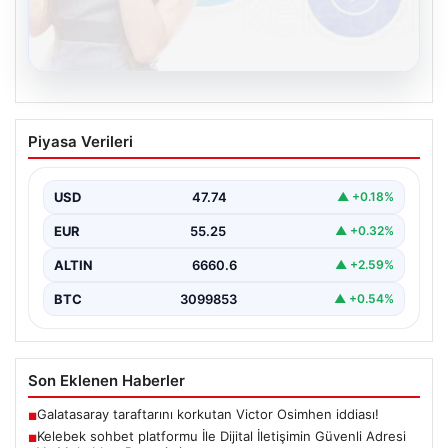
08.08.2026
Kelebek sohbet platformu İle Dijital
Piyasa Verileri
İletişimin Güvenli Adresi Ve Muhabbet
Deneyimi
USD
47.74
▲ +0.18%
Sanal çağında insanların kaliteli bir biçimde iletişim
oluşturması büyük bir hassasiyet barındırmaktadır.
EUR
55.25
▲ +0.32%
Halen pek…
ALTIN
6660.6
▲ +2.59%
BTC
3099853
▲ +0.54%
Son Eklenen Haberler
Galatasaray taraftarını korkutan Victor Osimhen iddiası!
■
Kelebek sohbet platformu İle Dijital İletişimin Güvenli Adresi
■