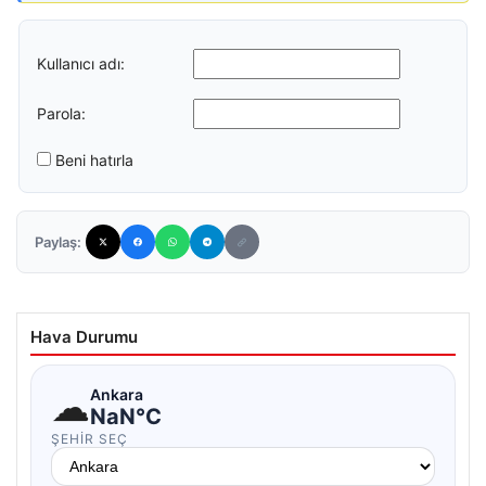
Kullanıcı adı:
Parola:
Beni hatırla
Paylaş:
Hava Durumu
☁
Ankara
NaN°C
ŞEHIR SEÇ