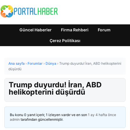
Güncel Haberler
Firma Rehberi
Forum
Çerez Politikası
Ana sayfa
›
Forumlar
›
Dünya
›
Trump duyurdu! İran, ABD helikopterini
düşürdü
Trump duyurdu! İran, ABD
helikopterini düşürdü
Bu konu 0 yanıt içerir, 1 izleyen vardır ve en son
1 ay 4 hafta önce
admin
tarafından güncellenmiştir.