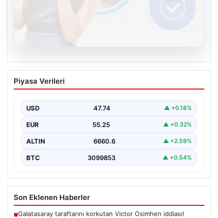
08.08.2026
Kelebek sohbet platformu İle Dijital
Piyasa Verileri
İletişimin Güvenli Adresi Ve Muhabbet
Deneyimi
USD
47.74
▲ +0.18%
Sanal çağında insanların kaliteli bir biçimde iletişim
oluşturması büyük bir hassasiyet barındırmaktadır.
EUR
55.25
▲ +0.32%
Halen pek…
ALTIN
6660.6
▲ +2.59%
BTC
3099853
▲ +0.54%
Son Eklenen Haberler
Galatasaray taraftarını korkutan Victor Osimhen iddiası!
■