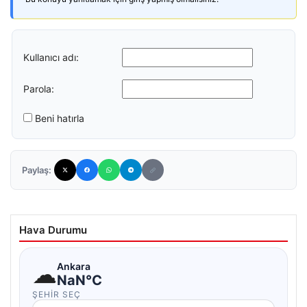
Kullanıcı adı:
Parola:
Beni hatırla
Paylaş:
Hava Durumu
☁
Ankara
NaN°C
ŞEHIR SEÇ