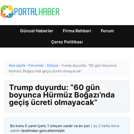
Güncel Haberler
Firma Rehberi
Forum
Çerez Politikası
Ana sayfa
›
Forumlar
›
Dünya
›
Trump duyurdu: “60 gün boyunca
Hürmüz Boğazı’nda geçiş ücreti olmayacak”
Trump duyurdu: “60 gün
boyunca Hürmüz Boğazı’nda
geçiş ücreti olmayacak”
Bu konu 0 yanıt içerir, 1 izleyen vardır ve en son
1 ay 2 hafta önce
admin
tarafından güncellenmiştir.