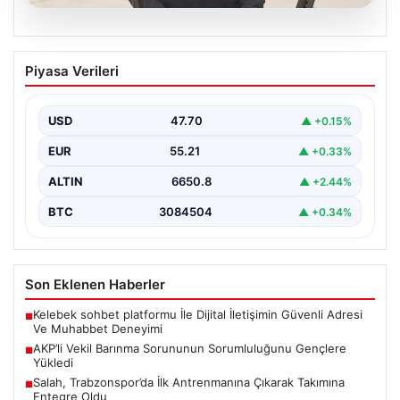
07.08.2026
AKP’li Vekil Barınma Sorununun
Piyasa Verileri
Sorumluluğunu Gençlere Yükledi
Türkiye'de hızla büyüyen barınma krizi, TBMM Genel
Kurulu'nda yapılan tartışmalarla bir kez daha gündeme…
USD
47.70
▲ +0.15%
EUR
55.21
▲ +0.33%
ALTIN
6650.8
▲ +2.44%
BTC
3084504
▲ +0.34%
Son Eklenen Haberler
Kelebek sohbet platformu İle Dijital İletişimin Güvenli Adresi
■
Ve Muhabbet Deneyimi
AKP’li Vekil Barınma Sorununun Sorumluluğunu Gençlere
■
Yükledi
Salah, Trabzonspor’da İlk Antrenmanına Çıkarak Takımına
■
Entegre Oldu