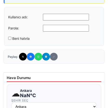
Kullanıcı adı:
Parola:
Beni hatırla
Paylaş:
Hava Durumu
☁
Ankara
NaN°C
ŞEHIR SEÇ