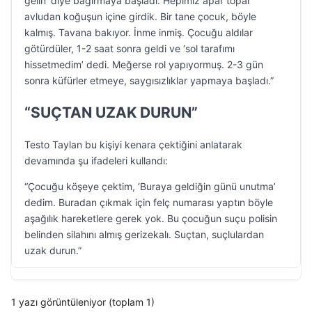
gelin’ diye bağırmaya başladı. Hepimiz apar topar
avludan koğuşun içine girdik. Bir tane çocuk, böyle
kalmış. Tavana bakıyor. İnme inmiş. Çocuğu aldılar
götürdüler, 1-2 saat sonra geldi ve ‘sol tarafımı
hissetmedim’ dedi. Meğerse rol yapıyormuş. 2-3 gün
sonra küfürler etmeye, saygısızlıklar yapmaya başladı.”
“SUÇTAN UZAK DURUN”
Testo Taylan bu kişiyi kenara çektiğini anlatarak
devamında şu ifadeleri kullandı:
“Çocuğu köşeye çektim, ‘Buraya geldiğin günü unutma’
dedim. Buradan çıkmak için felç numarası yaptın böyle
aşağılık hareketlere gerek yok. Bu çocuğun suçu polisin
belinden silahını almış gerizekalı. Suçtan, suçlulardan
uzak durun.”
1 yazı görüntüleniyor (toplam 1)