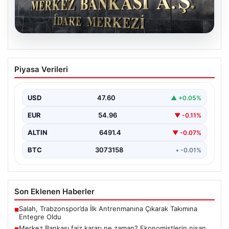
05.08.2026
Merkez Bankası faiz kararı ne zaman?
Piyasa Verileri
Ekonomistlerin nisan ayı faiz beklentisi
belli oldu
USD
47.60
▲ +0.05%
EUR
54.96
▼ -0.11%
ALTIN
6491.4
▼ -0.07%
BTC
3073158
• -0.01%
Son Eklenen Haberler
Salah, Trabzonspor’da İlk Antrenmanına Çıkarak Takımına
■
Entegre Oldu
Merkez Bankası faiz kararı ne zaman? Ekonomistlerin nisan