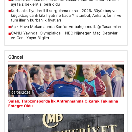
■
ayı faiz beklentisi belli oldu
Kurbanlık fiyatları il il sorgulama ekranı 2026: Büyükbaş ve
■
küçükbaş canlı kilo fiyatı ne kadar? İstanbul, Ankara, İzmir ve
tüm illerin kurbanlık fiyatları
Açık Hava Mekanlarında Konfor ve bahçe mutfağı Tasarımları
■
CANLI Yayında! Olympiakos – NEC Nijmegen Maçı Detayları
■
ve Canlı Yayın Bilgileri
Güncel
06/08/2026
Salah, Trabzonspor’da İlk Antrenmanına Çıkarak Takımına
Entegre Oldu