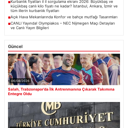
Kurbanlık fiyatları il il sorgulama ekranı 2026: Büyükbaş ve
■
küçükbaş canlı kilo fiyatı ne kadar? İstanbul, Ankara, İzmir ve
tüm illerin kurbanlık fiyatları
Açık Hava Mekanlarında Konfor ve bahçe mutfağı Tasarımları
■
CANLI Yayında! Olympiakos – NEC Nijmegen Maçı Detayları
■
ve Canlı Yayın Bilgileri
Güncel
06/08/2026
Salah, Trabzonspor’da İlk Antrenmanına Çıkarak Takımına
Entegre Oldu