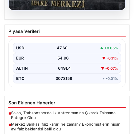
05.08.2026
Merkez Bankası faiz kararı ne zaman?
Piyasa Verileri
Ekonomistlerin nisan ayı faiz beklentisi
belli oldu
USD
47.60
▲ +0.05%
EUR
54.96
▼ -0.11%
ALTIN
6491.4
▼ -0.07%
BTC
3073158
• -0.01%
Son Eklenen Haberler
Salah, Trabzonspor’da İlk Antrenmanına Çıkarak Takımına
■
Entegre Oldu
Merkez Bankası faiz kararı ne zaman? Ekonomistlerin nisan
■
ayı faiz beklentisi belli oldu