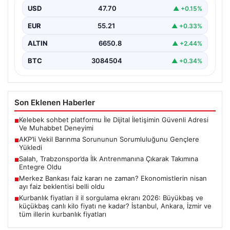
Kurulu'nda yapılan tartışmalarla bir kez daha gündeme…
USD
47.70
▲ +0.15%
EUR
55.21
▲ +0.33%
ALTIN
6650.8
▲ +2.44%
BTC
3084504
▲ +0.34%
Son Eklenen Haberler
Kelebek sohbet platformu İle Dijital İletişimin Güvenli Adresi
■
Ve Muhabbet Deneyimi
AKP’li Vekil Barınma Sorununun Sorumluluğunu Gençlere
■
Yükledi
Salah, Trabzonspor’da İlk Antrenmanına Çıkarak Takımına
■
Entegre Oldu
Merkez Bankası faiz kararı ne zaman? Ekonomistlerin nisan
■
ayı faiz beklentisi belli oldu
Kurbanlık fiyatları il il sorgulama ekranı 2026: Büyükbaş ve
■
küçükbaş canlı kilo fiyatı ne kadar? İstanbul, Ankara, İzmir ve
tüm illerin kurbanlık fiyatları