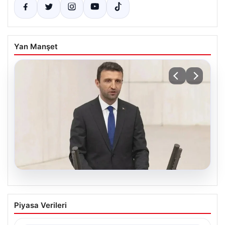
Yan Manşet
07.08.2026
AKP’li Vekil Barınma Sorununun
Piyasa Verileri
Sorumluluğunu Gençlere Yükledi
Türkiye'de hızla büyüyen barınma krizi, TBMM Genel