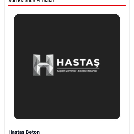
Son Eklenen Firmalar
Enes Kaplan Avukatlık Bürosu