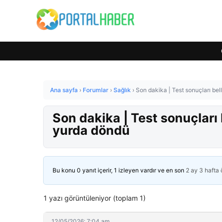
Ana sayfa
›
Forumlar
›
Sağlık
›
Son dakika | Test sonuçları bel
Son dakika | Test sonuçları
yurda döndü
Bu konu 0 yanıt içerir, 1 izleyen vardır ve en son
2 ay 3 hafta
1 yazı görüntüleniyor (toplam 1)
12/05/2026: 7:04 am