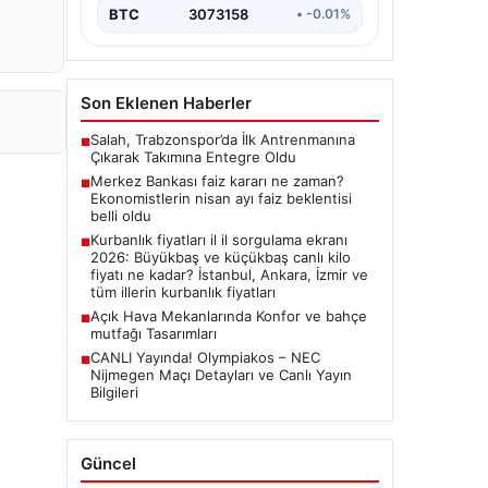
BTC
3073158
• -0.01%
Son Eklenen Haberler
Salah, Trabzonspor’da İlk Antrenmanına
■
Çıkarak Takımına Entegre Oldu
Merkez Bankası faiz kararı ne zaman?
■
Ekonomistlerin nisan ayı faiz beklentisi
belli oldu
Kurbanlık fiyatları il il sorgulama ekranı
■
2026: Büyükbaş ve küçükbaş canlı kilo
fiyatı ne kadar? İstanbul, Ankara, İzmir ve
tüm illerin kurbanlık fiyatları
Açık Hava Mekanlarında Konfor ve bahçe
■
mutfağı Tasarımları
CANLI Yayında! Olympiakos – NEC
■
Nijmegen Maçı Detayları ve Canlı Yayın
Bilgileri
Güncel