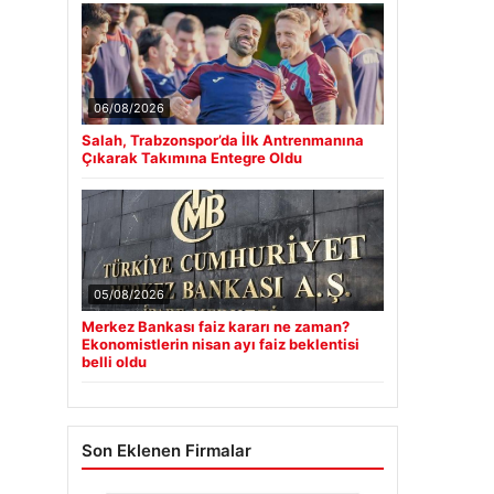
06/08/2026
Salah, Trabzonspor’da İlk Antrenmanına
Çıkarak Takımına Entegre Oldu
05/08/2026
Merkez Bankası faiz kararı ne zaman?
Ekonomistlerin nisan ayı faiz beklentisi
belli oldu
Son Eklenen Firmalar