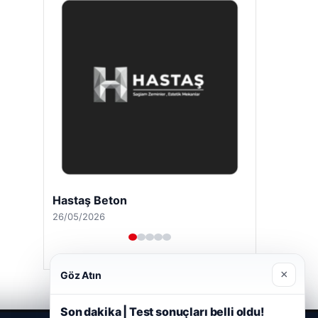
Enes Kaplan Avukatlık Bürosu
28/04/2026
×
Göz Atın
Son dakika | Test sonuçları belli oldu!