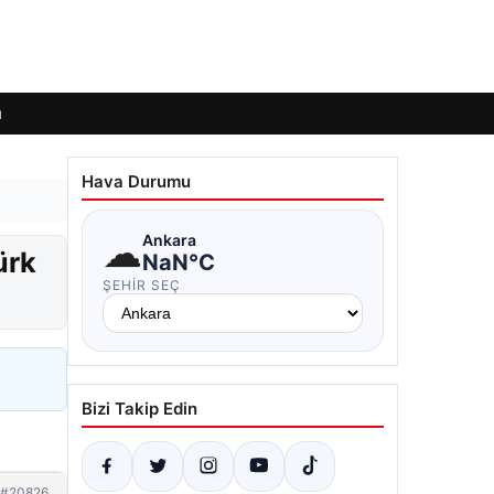
ı
Hava Durumu
☁
Ankara
ürk
NaN°C
ŞEHIR SEÇ
Bizi Takip Edin
#20826