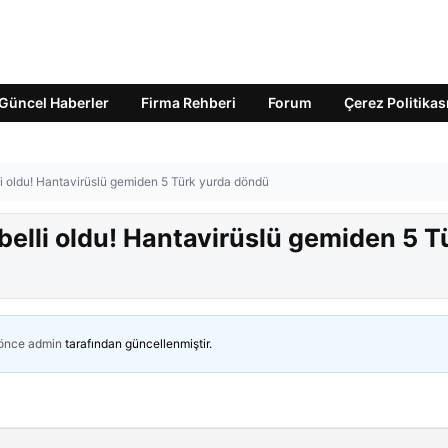
Güncel Haberler
Firma Rehberi
Forum
Çerez Politikas
li oldu! Hantavirüslü gemiden 5 Türk yurda döndü
 belli oldu! Hantavirüslü gemiden 5 T
 önce
admin
tarafından güncellenmiştir.