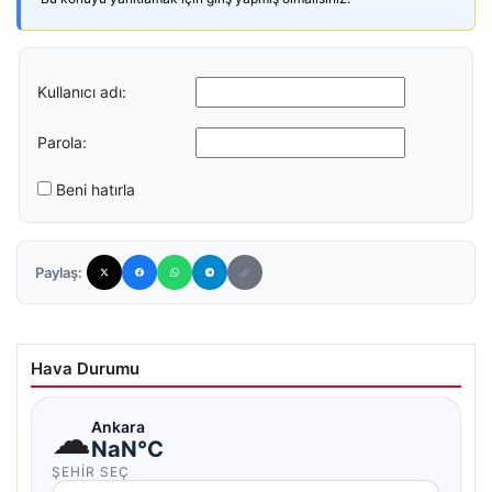
Kullanıcı adı:
Parola:
Beni hatırla
Paylaş:
Hava Durumu
☁
Ankara
NaN°C
ŞEHIR SEÇ