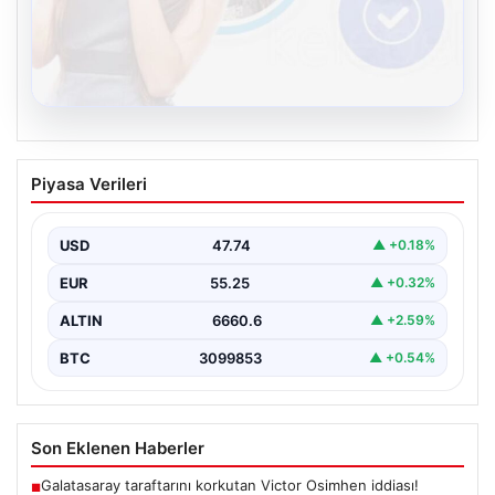
08.08.2026
Kelebek sohbet platformu İle Dijital
Piyasa Verileri
İletişimin Güvenli Adresi Ve Muhabbet
Deneyimi
USD
47.74
▲ +0.18%
Sanal çağında insanların kaliteli bir biçimde iletişim
oluşturması büyük bir hassasiyet barındırmaktadır.
EUR
55.25
▲ +0.32%
Halen pek…
ALTIN
6660.6
▲ +2.59%
BTC
3099853
▲ +0.54%
Son Eklenen Haberler
Galatasaray taraftarını korkutan Victor Osimhen iddiası!
■