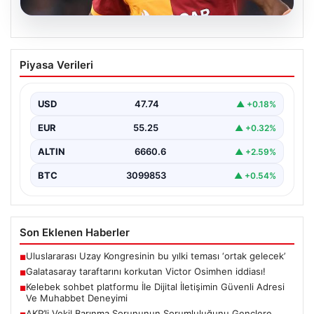
08.08.2026
Galatasaray taraftarını korkutan Victor
Piyasa Verileri
Osimhen iddiası!
USD
47.74
▲ +0.18%
EUR
55.25
▲ +0.32%
ALTIN
6660.6
▲ +2.59%
BTC
3099853
▲ +0.54%
Son Eklenen Haberler
Uluslararası Uzay Kongresinin bu yılki teması ‘ortak gelecek’
■
Galatasaray taraftarını korkutan Victor Osimhen iddiası!
■
Kelebek sohbet platformu İle Dijital İletişimin Güvenli Adresi
■
Ve Muhabbet Deneyimi
AKP’li Vekil Barınma Sorununun Sorumluluğunu Gençlere