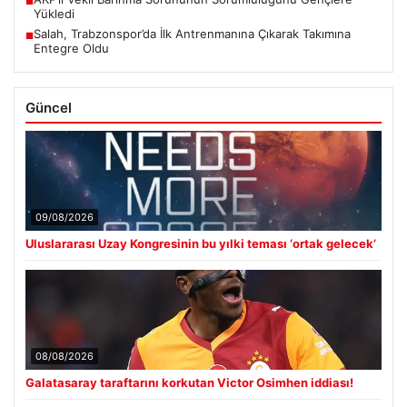
■
Yükledi
Salah, Trabzonspor’da İlk Antrenmanına Çıkarak Takımına
■
Entegre Oldu
Güncel
09/08/2026
Uluslararası Uzay Kongresinin bu yılki teması ‘ortak gelecek’
08/08/2026
Galatasaray taraftarını korkutan Victor Osimhen iddiası!