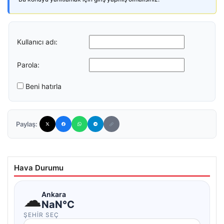
Kullanıcı adı:
Parola:
Beni hatırla
Paylaş:
Hava Durumu
☁
Ankara
NaN°C
ŞEHIR SEÇ