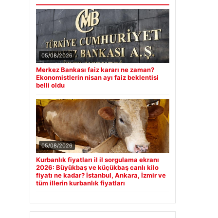
05/08/2026
Merkez Bankası faiz kararı ne zaman?
Ekonomistlerin nisan ayı faiz beklentisi
belli oldu
05/08/2026
Kurbanlık fiyatları il il sorgulama ekranı
2026: Büyükbaş ve küçükbaş canlı kilo
fiyatı ne kadar? İstanbul, Ankara, İzmir ve
tüm illerin kurbanlık fiyatları