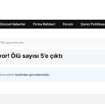
Güncel Haberler
Firma Rehberi
Forum
Çerez Politikas
Ölü sayısı 5’e çıktı
r! Ölü sayısı 5’e çıktı
 önce
admin
tarafından güncellenmiştir.