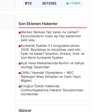
BTC
3072563
▲ +1.05%
Son Eklenen Haberler
Merkez Bankası faiz kararı ne zaman?
■
Ekonomistlerin nisan ayı faiz beklentisi
belli oldu
Kurbanlık fiyatları il il sorgulama ekranı
■
2026: Büyükbaş ve küçükbaş canlı kilo
fiyatı ne kadar? İstanbul, Ankara, İzmir ve
tüm illerin kurbanlık fiyatları
Açık Hava Mekanlarında Konfor ve bahçe
■
mutfağı Tasarımları
CANLI Yayında! Olympiakos – NEC
■
Nijmegen Maçı Detayları ve Canlı Yayın
Bilgileri
Ertuğrul Özkök Hakkında
■
Cumhurbaşkanına Hakaret Soruşturması
Gündemde
Güncel