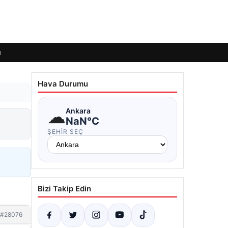
ı
Hava Durumu
☁
Ankara
NaN°C
ŞEHIR SEÇ
Bizi Takip Edin
#28076