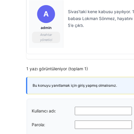
Sivas’taki kene kabusu yayılıyor.
A
babası Lokman Sönmez, hayatını ka
5’e çıktı.
admin
Anahtar
yönetici
1 yazı görüntüleniyor (toplam 1)
Bu konuyu yanıtlamak için giriş yapmış olmalısınız.
Kullanıcı adı:
Parola: