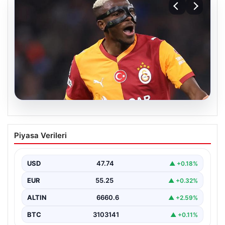
08.08.2026
Galatasaray taraftarını korkutan Victor
Piyasa Verileri
Osimhen iddiası!
USD
47.74
▲ +0.18%
EUR
55.25
▲ +0.32%
ALTIN
6660.6
▲ +2.59%
BTC
3103141
▲ +0.11%