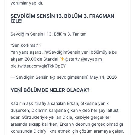
yorumlar yapıldı.
SEVDİĞİM SENSİN 13. BÖLÜM 3. FRAGMAN
İZLE!
Sevdiğim Sensin I 13. Bölüm 3. Tanıtım
“Sen korkma.” ?
Yan yana aşarız. ?#SevdiğimSensin yeni bölümüyle bu
akşam 20.00’de Star’da!
@startv @ayyapim
pic.twitter.com/qleTkkOpEY
— Sevdiğim Sensin (@_sevdigimsensin) May 14, 2026
YENİ BÖLÜMDE NELER OLACAK?
Kadir’in aşk itirafıyla sarsılan Erkan, öfkesine yenik
düşerken; Dicle’nin karşısına çıkan video her şeyi altüst
eder. Gördükleriyle yıkılan Dicle, kalbiyle gerçekler
arasında sıkışıp kalırken, Erkan videonun gerçek olmadığı
konusunda Dicle’yi ikna etmek için çözüm aramaya çalışır.