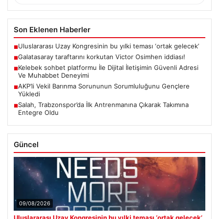
Son Eklenen Haberler
Uluslararası Uzay Kongresinin bu yılki teması ‘ortak gelecek’
■
Galatasaray taraftarını korkutan Victor Osimhen iddiası!
■
Kelebek sohbet platformu İle Dijital İletişimin Güvenli Adresi
■
Ve Muhabbet Deneyimi
AKP’li Vekil Barınma Sorununun Sorumluluğunu Gençlere
■
Yükledi
Salah, Trabzonspor’da İlk Antrenmanına Çıkarak Takımına
■
Entegre Oldu
Güncel
09/08/2026
Uluslararası Uzay Kongresinin bu yılki teması ‘ortak gelecek’