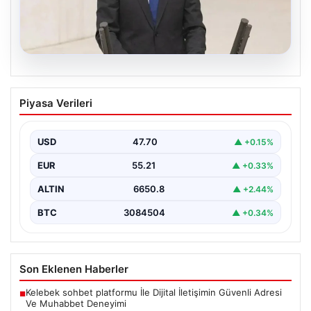
07.08.2026
AKP’li Vekil Barınma Sorununun
Piyasa Verileri
Sorumluluğunu Gençlere Yükledi
Türkiye'de hızla büyüyen barınma krizi, TBMM Genel
Kurulu'nda yapılan tartışmalarla bir kez daha gündeme…
USD
47.70
▲ +0.15%
EUR
55.21
▲ +0.33%
ALTIN
6650.8
▲ +2.44%
BTC
3084504
▲ +0.34%
Son Eklenen Haberler
Kelebek sohbet platformu İle Dijital İletişimin Güvenli Adresi
■
Ve Muhabbet Deneyimi