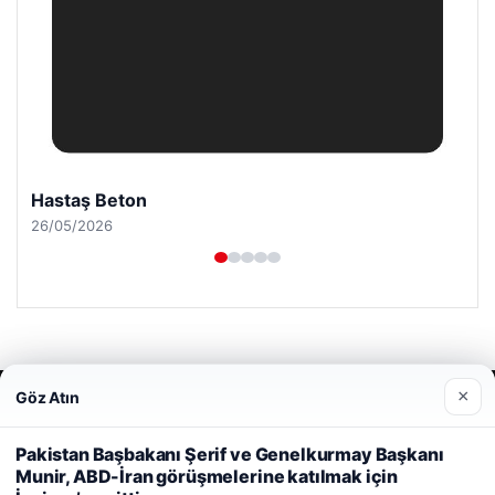
Hastaş Beton
26/05/2026
×
Göz Atın
© 2026 Portal Haber – Güncel Haberler
Web sitemizi nasıl kullandığınızı daha iyi anlayabilmek,
malta work and study
|
lemagrup.com.tr
deneyiminizi kişiselleştirmek ve geliştirmek amacıyla çerezler
Pakistan Başbakanı Şerif ve Genelkurmay Başkanı
io
kullanıyoruz.
Çerez Politikamız
Munir, ABD-İran görüşmelerine katılmak için