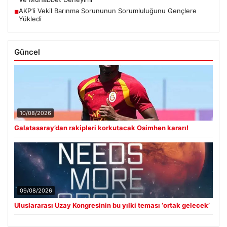
AKP’li Vekil Barınma Sorununun Sorumluluğunu Gençlere
■
Yükledi
Güncel
10/08/2026
Galatasaray’dan rakipleri korkutacak Osimhen kararı!
09/08/2026
Uluslararası Uzay Kongresinin bu yılki teması ‘ortak gelecek’