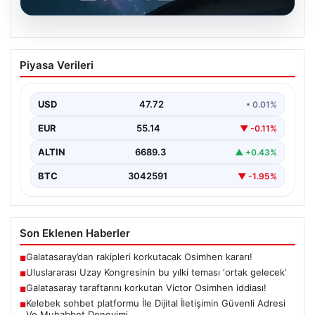
09.08.2026
Uluslararası Uzay Kongresinin bu yılki
Piyasa Verileri
teması ‘ortak gelecek’
USD
47.72
• 0.01%
EUR
55.14
▼ -0.11%
ALTIN
6689.3
▲ +0.43%
BTC
3042591
▼ -1.95%
Son Eklenen Haberler
Galatasaray’dan rakipleri korkutacak Osimhen kararı!
■
Uluslararası Uzay Kongresinin bu yılki teması ‘ortak gelecek’
■
Galatasaray taraftarını korkutan Victor Osimhen iddiası!
■
Kelebek sohbet platformu İle Dijital İletişimin Güvenli Adresi
■
Ve Muhabbet Deneyimi