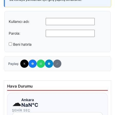
Kullanıcı adı:
Parola:
Beni hatırla
Paylaş:
Hava Durumu
☁
Ankara
NaN°C
ŞEHIR SEÇ