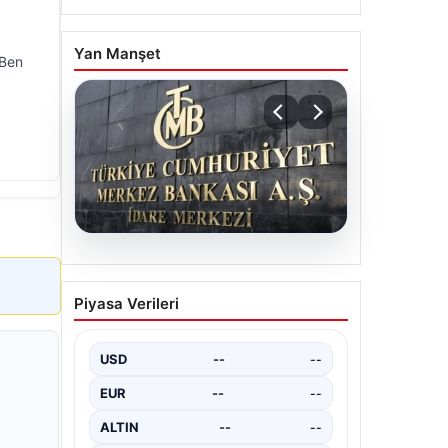
Yan Manşet
 Ben
05.08.2026
Merkez Bankası faiz kararı
Piyasa Verileri
ne zaman? Ekonomistlerin
nisan ayı faiz beklentisi
belli oldu
USD
--
--
EUR
--
--
ALTIN
--
--