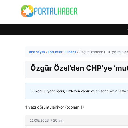
Ana sayfa
›
Forumlar
›
Finans
›
Özgür Özel’den CHP’ye ‘mutlak b
Özgür Özel’den CHP’ye ‘mutl
Bu konu 0 yanıt içerir, 1 izleyen vardır ve en son
2 ay 2 hafta
1 yazı görüntüleniyor (toplam 1)
22/05/2026: 7:20 am