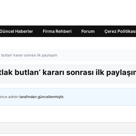
Güncel Haberler
Firma Rehberi
Forum
Çerez Politikas
utlan’ kararı sonrası ilk paylaşım
ak butlan’ kararı sonrası ilk paylaş
 önce
admin
tarafından güncellenmiştir.