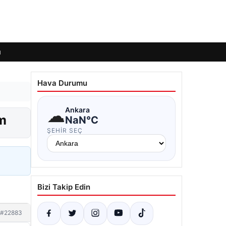
ı
Hava Durumu
☁
Ankara
ım
NaN°C
ŞEHIR SEÇ
Bizi Takip Edin
#22883