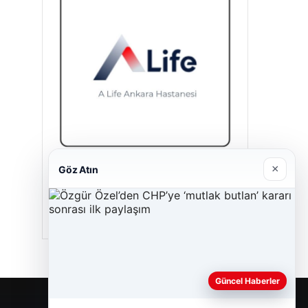
×
Göz Atın
A Life Ankara Hastanesi
27/03/2026
Güncel Haberler