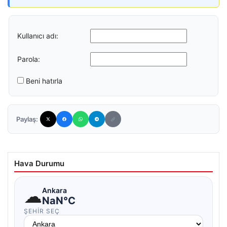
Kullanıcı adı:
Parola:
Beni hatırla
Paylaş:
Hava Durumu
☁
Ankara
NaN°C
ŞEHIR SEÇ