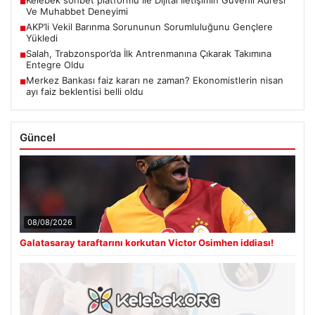
■
Ve Muhabbet Deneyimi
AKP’li Vekil Barınma Sorununun Sorumluluğunu Gençlere
■
Yükledi
Salah, Trabzonspor’da İlk Antrenmanına Çıkarak Takımına
■
Entegre Oldu
Merkez Bankası faiz kararı ne zaman? Ekonomistlerin nisan
■
ayı faiz beklentisi belli oldu
Güncel
08/08/2026
Galatasaray taraftarını korkutan Victor Osimhen iddiası!