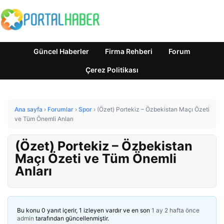
Güncel Haberler
Firma Rehberi
Forum
Çerez Politikası
Ana sayfa
›
Forumlar
›
Spor
›
(Özet) Portekiz – Özbekistan Maçı Özeti
ve Tüm Önemli Anları
(Özet) Portekiz – Özbekistan
Maçı Özeti ve Tüm Önemli
Anları
Bu konu 0 yanıt içerir, 1 izleyen vardır ve en son
1 ay 2 hafta önce
admin
tarafından güncellenmiştir.