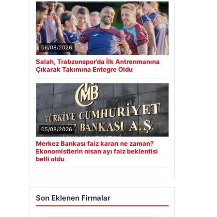
06/08/2026
Salah, Trabzonspor’da İlk Antrenmanına
Çıkarak Takımına Entegre Oldu
05/08/2026
Merkez Bankası faiz kararı ne zaman?
Ekonomistlerin nisan ayı faiz beklentisi
belli oldu
Son Eklenen Firmalar