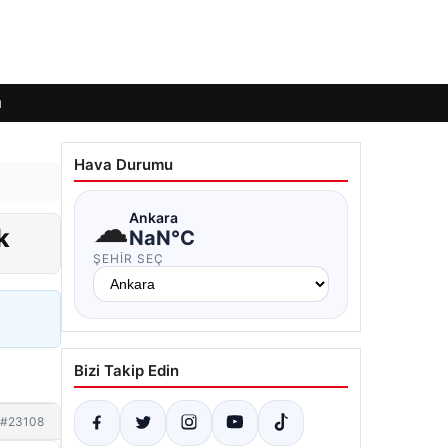
ı
Hava Durumu
☁
Ankara
k
NaN°C
ŞEHIR SEÇ
Bizi Takip Edin
#23108