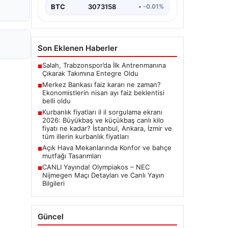
BTC
3073158
• -0.01%
Son Eklenen Haberler
Salah, Trabzonspor’da İlk Antrenmanına
■
Çıkarak Takımına Entegre Oldu
Merkez Bankası faiz kararı ne zaman?
■
Ekonomistlerin nisan ayı faiz beklentisi
belli oldu
Kurbanlık fiyatları il il sorgulama ekranı
■
2026: Büyükbaş ve küçükbaş canlı kilo
fiyatı ne kadar? İstanbul, Ankara, İzmir ve
tüm illerin kurbanlık fiyatları
Açık Hava Mekanlarında Konfor ve bahçe
■
mutfağı Tasarımları
CANLI Yayında! Olympiakos – NEC
■
Nijmegen Maçı Detayları ve Canlı Yayın
Bilgileri
Güncel