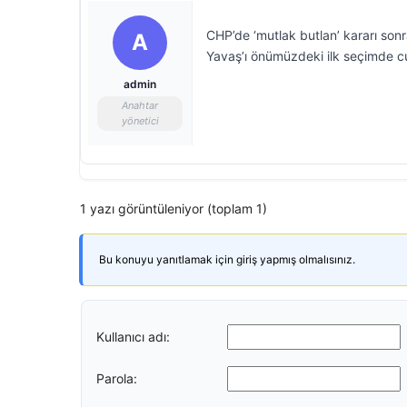
CHP’de ‘mutlak butlan’ kararı son
A
Yavaş’ı önümüzdeki ilk seçimde c
admin
Anahtar
yönetici
1 yazı görüntüleniyor (toplam 1)
Bu konuyu yanıtlamak için giriş yapmış olmalısınız.
Kullanıcı adı:
Parola: