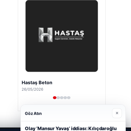
Hastaş Beton
26/05/2026
×
Göz Atın
Olay ‘Mansur Yavaş’ iddiası: Kılıçdaroğlu