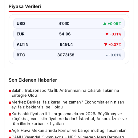
Merkez Bankası faiz kararı ne zaman?
Piyasa Verileri
Ekonomistlerin nisan ayı faiz beklentisi
belli oldu
USD
47.60
▲ +0.05%
EUR
54.96
▼ -0.11%
ALTIN
6491.4
▼ -0.07%
BTC
3073158
• -0.01%
Son Eklenen Haberler
Salah, Trabzonspor’da İlk Antrenmanına Çıkarak Takımına
■
Entegre Oldu
Merkez Bankası faiz kararı ne zaman? Ekonomistlerin nisan
■
ayı faiz beklentisi belli oldu
Kurbanlık fiyatları il il sorgulama ekranı 2026: Büyükbaş ve
■
küçükbaş canlı kilo fiyatı ne kadar? İstanbul, Ankara, İzmir ve
tüm illerin kurbanlık fiyatları
Açık Hava Mekanlarında Konfor ve bahçe mutfağı Tasarımları
■
CANLI Yayında! Olympiakos – NEC Nijmegen Maçı Detayları
■