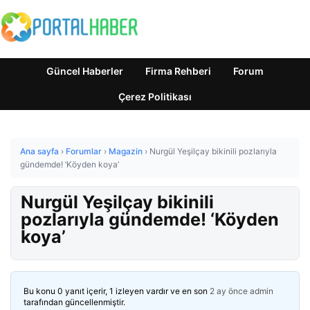
Güncel Haberler
Firma Rehberi
Forum
Çerez Politikası
Ana sayfa
›
Forumlar
›
Magazin
›
Nurgül Yeşilçay bikinili pozlarıyla
gündemde! ‘Köyden koya’
Nurgül Yeşilçay bikinili
pozlarıyla gündemde! ‘Köyden
koya’
Bu konu 0 yanıt içerir, 1 izleyen vardır ve en son
2 ay önce
admin
tarafından güncellenmiştir.