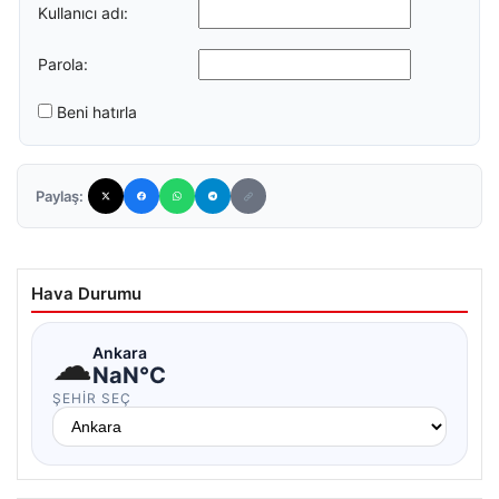
Kullanıcı adı:
Parola:
Beni hatırla
Paylaş:
Hava Durumu
☁
Ankara
NaN°C
ŞEHIR SEÇ