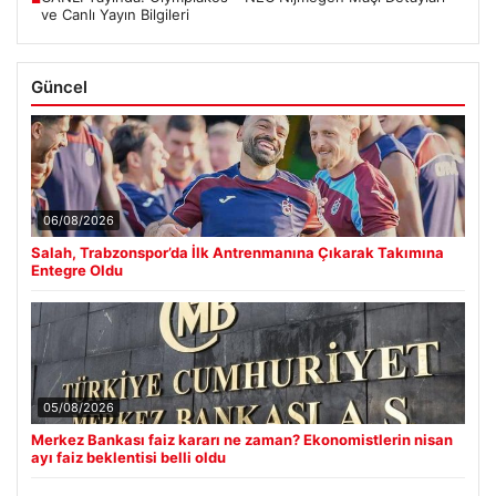
ve Canlı Yayın Bilgileri
Güncel
06/08/2026
Salah, Trabzonspor’da İlk Antrenmanına Çıkarak Takımına
Entegre Oldu
05/08/2026
Merkez Bankası faiz kararı ne zaman? Ekonomistlerin nisan
ayı faiz beklentisi belli oldu