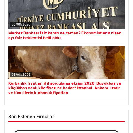
05/08/2026
Merkez Bankası faiz kararı ne zaman? Ekonomistlerin nisan
ayı faiz beklentisi belli oldu
05/08/2026
Kurbanlık fiyatları il il sorgulama ekranı 2026: Büyükbaş ve
küçükbaş canlı kilo fiyatı ne kadar? İstanbul, Ankara, İzmir
ve tüm illerin kurbanlık fiyatları
Son Eklenen Firmalar