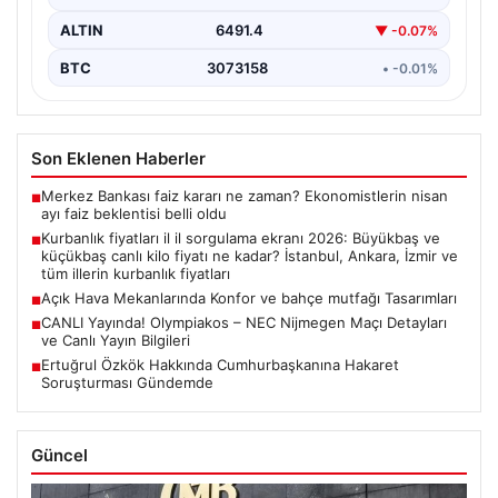
ALTIN
6491.4
▼ -0.07%
BTC
3073158
• -0.01%
Son Eklenen Haberler
Merkez Bankası faiz kararı ne zaman? Ekonomistlerin nisan
■
ayı faiz beklentisi belli oldu
Kurbanlık fiyatları il il sorgulama ekranı 2026: Büyükbaş ve
■
küçükbaş canlı kilo fiyatı ne kadar? İstanbul, Ankara, İzmir ve
tüm illerin kurbanlık fiyatları
Açık Hava Mekanlarında Konfor ve bahçe mutfağı Tasarımları
■
CANLI Yayında! Olympiakos – NEC Nijmegen Maçı Detayları
■
ve Canlı Yayın Bilgileri
Ertuğrul Özkök Hakkında Cumhurbaşkanına Hakaret
■
Soruşturması Gündemde
Güncel