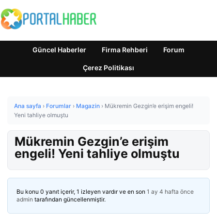
Güncel Haberler
Firma Rehberi
Forum
Çerez Politikası
Ana sayfa
›
Forumlar
›
Magazin
›
Mükremin Gezgin’e erişim engeli!
Yeni tahliye olmuştu
Mükremin Gezgin’e erişim
engeli! Yeni tahliye olmuştu
Bu konu 0 yanıt içerir, 1 izleyen vardır ve en son
1 ay 4 hafta önce
admin
tarafından güncellenmiştir.