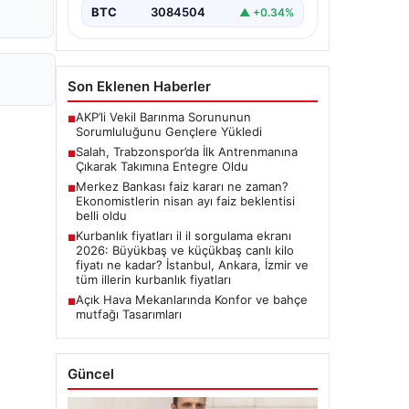
BTC
3084504
▲ +0.34%
Son Eklenen Haberler
AKP’li Vekil Barınma Sorununun
■
Sorumluluğunu Gençlere Yükledi
Salah, Trabzonspor’da İlk Antrenmanına
■
Çıkarak Takımına Entegre Oldu
Merkez Bankası faiz kararı ne zaman?
■
Ekonomistlerin nisan ayı faiz beklentisi
belli oldu
Kurbanlık fiyatları il il sorgulama ekranı
■
2026: Büyükbaş ve küçükbaş canlı kilo
fiyatı ne kadar? İstanbul, Ankara, İzmir ve
tüm illerin kurbanlık fiyatları
Açık Hava Mekanlarında Konfor ve bahçe
■
mutfağı Tasarımları
Güncel