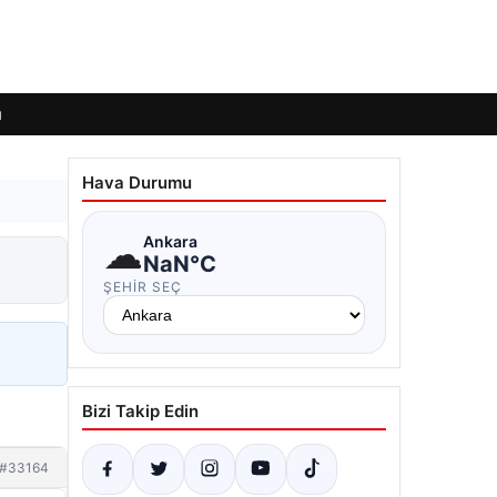
ı
Hava Durumu
☁
Ankara
NaN°C
ŞEHIR SEÇ
Bizi Takip Edin
#33164