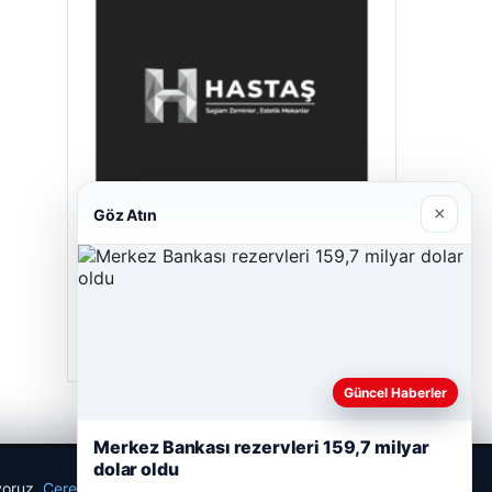
×
Göz Atın
Hastaş Beton
26/05/2026
Güncel Haberler
Merkez Bankası rezervleri 159,7 milyar
dolar oldu
ıyoruz.
Çerez Politikamız
Reddet
Kabul Et