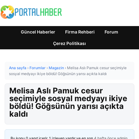
Güncel Haberler
Firma Rehberi
Forum
Çerez Politikası
Ana sayfa
›
Forumlar
›
Magazin
›
Melisa Aslı Pamuk cesur seçimiyle
sosyal medyayı ikiye böldü! Göğsünün yarısı açıkta kaldı
Melisa Aslı Pamuk cesur
seçimiyle sosyal medyayı ikiye
böldü! Göğsünün yarısı açıkta
kaldı
Bu konu 0 yanıt içerir, 1 izleyen vardır ve en son
4 hafta önce
admin