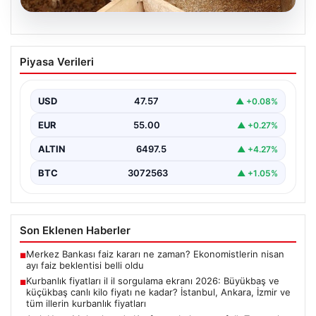
05.08.2026
Kurbanlık fiyatları il il sorgulama ekranı
Piyasa Verileri
2026: Büyükbaş ve küçükbaş canlı kilo
fiyatı ne kadar? İstanbul, Ankara, İzmir
ve tüm illerin kurbanlık fiyatları
USD
47.57
▲ +0.08%
EUR
55.00
▲ +0.27%
ALTIN
6497.5
▲ +4.27%
BTC
3072563
▲ +1.05%
Son Eklenen Haberler
Merkez Bankası faiz kararı ne zaman? Ekonomistlerin nisan
■
ayı faiz beklentisi belli oldu
Kurbanlık fiyatları il il sorgulama ekranı 2026: Büyükbaş ve
■
küçükbaş canlı kilo fiyatı ne kadar? İstanbul, Ankara, İzmir ve
tüm illerin kurbanlık fiyatları