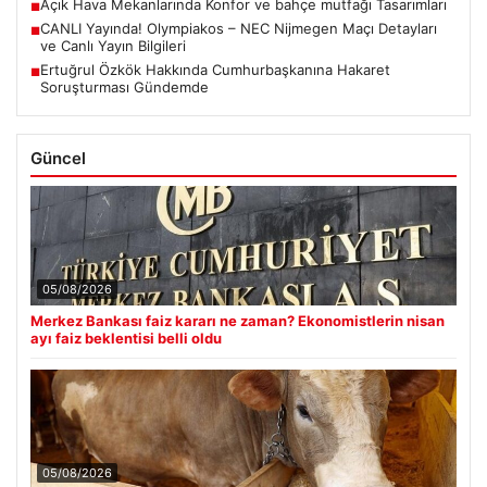
Açık Hava Mekanlarında Konfor ve bahçe mutfağı Tasarımları
■
CANLI Yayında! Olympiakos – NEC Nijmegen Maçı Detayları
■
ve Canlı Yayın Bilgileri
Ertuğrul Özkök Hakkında Cumhurbaşkanına Hakaret
■
Soruşturması Gündemde
Güncel
05/08/2026
Merkez Bankası faiz kararı ne zaman? Ekonomistlerin nisan
ayı faiz beklentisi belli oldu
05/08/2026