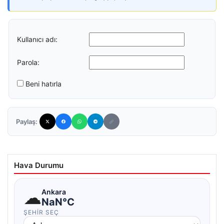
Kullanıcı adı:
Parola:
Beni hatırla
Paylaş:
Hava Durumu
☁
Ankara
NaN°C
ŞEHIR SEÇ