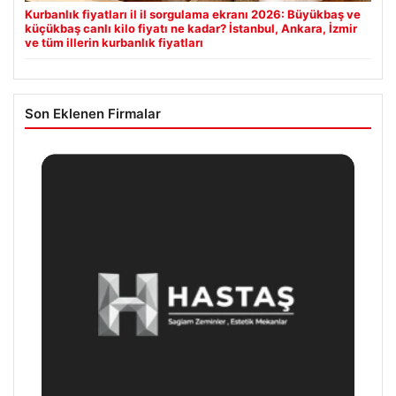
Kurbanlık fiyatları il il sorgulama ekranı 2026: Büyükbaş ve
küçükbaş canlı kilo fiyatı ne kadar? İstanbul, Ankara, İzmir
ve tüm illerin kurbanlık fiyatları
Son Eklenen Firmalar