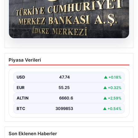
05.08.2026
Merkez Bankası faiz kararı ne zaman?
Piyasa Verileri
Ekonomistlerin nisan ayı faiz beklentisi
belli oldu
USD
47.74
▲ +0.18%
EUR
55.25
▲ +0.32%
ALTIN
6660.6
▲ +2.59%
BTC
3099853
▲ +0.54%
Son Eklenen Haberler