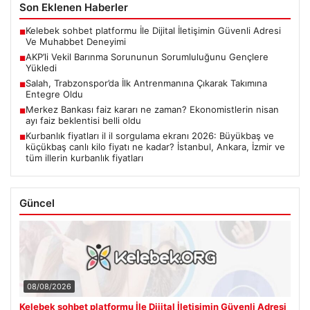
Son Eklenen Haberler
Kelebek sohbet platformu İle Dijital İletişimin Güvenli Adresi
■
Ve Muhabbet Deneyimi
AKP’li Vekil Barınma Sorununun Sorumluluğunu Gençlere
■
Yükledi
Salah, Trabzonspor’da İlk Antrenmanına Çıkarak Takımına
■
Entegre Oldu
Merkez Bankası faiz kararı ne zaman? Ekonomistlerin nisan
■
ayı faiz beklentisi belli oldu
Kurbanlık fiyatları il il sorgulama ekranı 2026: Büyükbaş ve
■
küçükbaş canlı kilo fiyatı ne kadar? İstanbul, Ankara, İzmir ve
tüm illerin kurbanlık fiyatları
Güncel
08/08/2026
Kelebek sohbet platformu İle Dijital İletişimin Güvenli Adresi