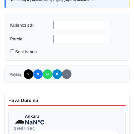
Kullanıcı adı:
Parola:
Beni hatırla
Paylaş:
Hava Durumu
☁
Ankara
NaN°C
ŞEHIR SEÇ