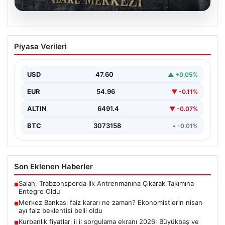
05.08.2026
Merkez Bankası faiz kararı ne zaman?
Piyasa Verileri
Ekonomistlerin nisan ayı faiz beklentisi
belli oldu
USD
47.60
▲ +0.05%
EUR
54.96
▼ -0.11%
ALTIN
6491.4
▼ -0.07%
BTC
3073158
• -0.01%
Son Eklenen Haberler
Salah, Trabzonspor’da İlk Antrenmanına Çıkarak Takımına
■
Entegre Oldu
Merkez Bankası faiz kararı ne zaman? Ekonomistlerin nisan
■
ayı faiz beklentisi belli oldu
Kurbanlık fiyatları il il sorgulama ekranı 2026: Büyükbaş ve
■