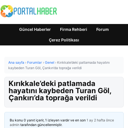
Güncel Haberler
Firma Rehberi
Forum
Çerez Politikası
Ana sayfa
›
Forumlar
›
Genel
›
Kırıkkale’deki patlamada hayatını
kaybeden Turan Göl, Çankırı’da toprağa verildi
Kırıkkale’deki patlamada
hayatını kaybeden Turan Göl,
Çankırı’da toprağa verildi
Bu konu 0 yanıt içerir, 1 izleyen vardır ve en son
1 ay 2 hafta önce
admin
tarafından güncellenmiştir.