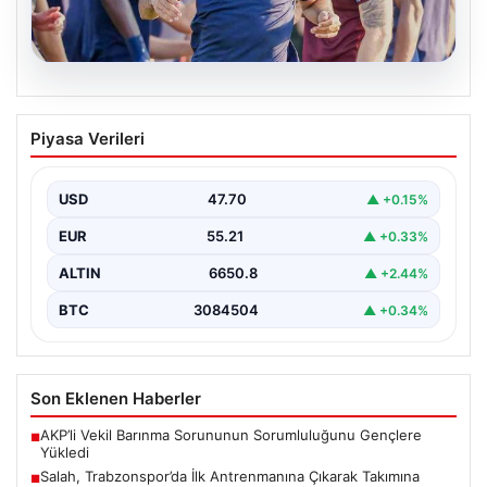
06.08.2026
Salah, Trabzonspor’da İlk Antrenmanına
Piyasa Verileri
Çıkarak Takımına Entegre Oldu
Trabzonspor’un yeni forvet transferi Mohamed Salah,
bordo-mavili forma ile ilk resmi antrenmanına katılarak
USD
47.70
▲ +0.15%
taraftarların…
EUR
55.21
▲ +0.33%
ALTIN
6650.8
▲ +2.44%
BTC
3084504
▲ +0.34%
Son Eklenen Haberler
AKP’li Vekil Barınma Sorununun Sorumluluğunu Gençlere
■
Yükledi
Salah, Trabzonspor’da İlk Antrenmanına Çıkarak Takımına
■