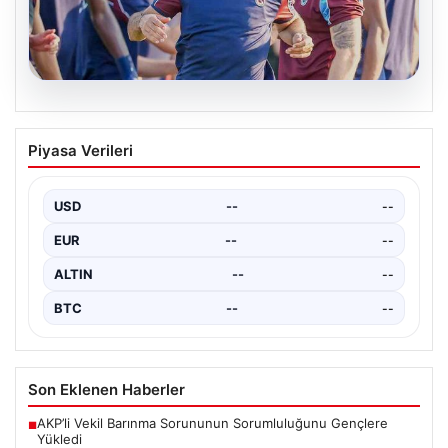
06.08.2026
Salah, Trabzonspor’da İlk Antrenmanına
Piyasa Verileri
Çıkarak Takımına Entegre Oldu
Trabzonspor’un yeni forvet transferi Mohamed Salah,
bordo-mavili forma ile ilk resmi antrenmanına katılarak
USD
--
--
taraftarların…
EUR
--
--
ALTIN
--
--
BTC
--
--
Son Eklenen Haberler
AKP’li Vekil Barınma Sorununun Sorumluluğunu Gençlere
■
Yükledi