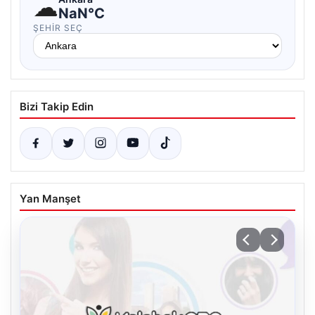
☁
NaN°C
ŞEHIR SEÇ
Bizi Takip Edin
Yan Manşet