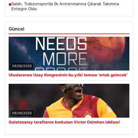
Salah, Trabzonspor’da İlk Antrenmanına Çıkarak Takımına
■
Entegre Oldu
Güncel
09/08/2026
Uluslararası Uzay Kongresinin bu yılki teması ‘ortak gelecek’
08/08/2026
Galatasaray taraftarını korkutan Victor Osimhen iddiası!