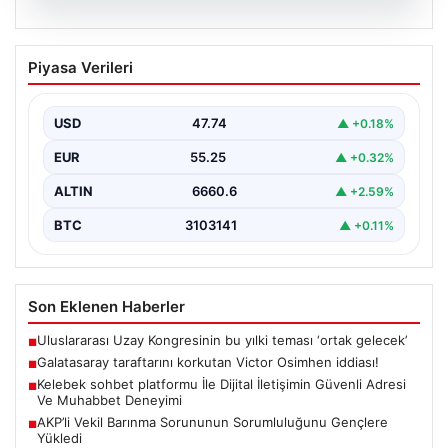
08.08.2026
Galatasaray taraftarını korkutan Victor
Piyasa Verileri
Osimhen iddiası!
USD
47.74
▲ +0.18%
EUR
55.25
▲ +0.32%
ALTIN
6660.6
▲ +2.59%
BTC
3103141
▲ +0.11%
Son Eklenen Haberler
Uluslararası Uzay Kongresinin bu yılki teması ‘ortak gelecek’
■
Galatasaray taraftarını korkutan Victor Osimhen iddiası!
■
Kelebek sohbet platformu İle Dijital İletişimin Güvenli Adresi
■
Ve Muhabbet Deneyimi
AKP’li Vekil Barınma Sorununun Sorumluluğunu Gençlere
■
Yükledi