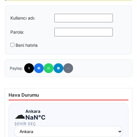
Kullanıcı adı:
Parola:
Beni hatırla
Paylaş:
Hava Durumu
☁
Ankara
NaN°C
ŞEHIR SEÇ