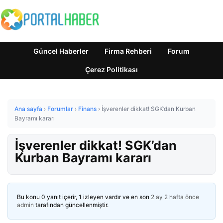
Güncel Haberler
Firma Rehberi
Forum
Çerez Politikası
Ana sayfa
›
Forumlar
›
Finans
›
İşverenler dikkat! SGK’dan Kurban
Bayramı kararı
İşverenler dikkat! SGK’dan
Kurban Bayramı kararı
Bu konu 0 yanıt içerir, 1 izleyen vardır ve en son
2 ay 2 hafta önce
admin
tarafından güncellenmiştir.