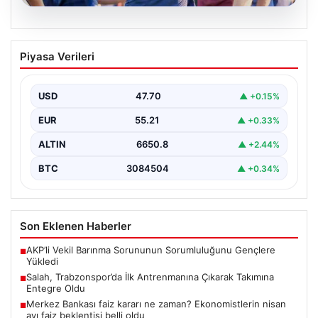
06.08.2026
Salah, Trabzonspor’da İlk Antrenmanına
Piyasa Verileri
Çıkarak Takımına Entegre Oldu
Trabzonspor’un yeni forvet transferi Mohamed Salah,
bordo-mavili forma ile ilk resmi antrenmanına katılarak
USD
47.70
▲ +0.15%
taraftarların…
EUR
55.21
▲ +0.33%
ALTIN
6650.8
▲ +2.44%
BTC
3084504
▲ +0.34%
Son Eklenen Haberler
AKP’li Vekil Barınma Sorununun Sorumluluğunu Gençlere
■
Yükledi
Salah, Trabzonspor’da İlk Antrenmanına Çıkarak Takımına
■
Entegre Oldu
Merkez Bankası faiz kararı ne zaman? Ekonomistlerin nisan
■
ayı faiz beklentisi belli oldu