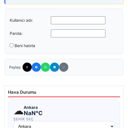
Kullanıcı adı:
Parola:
Beni hatırla
Paylaş:
Hava Durumu
☁
Ankara
NaN°C
ŞEHIR SEÇ