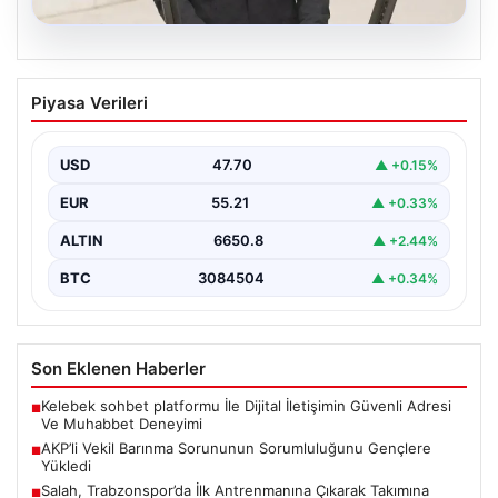
07.08.2026
AKP’li Vekil Barınma Sorununun
Piyasa Verileri
Sorumluluğunu Gençlere Yükledi
Türkiye'de hızla büyüyen barınma krizi, TBMM Genel
Kurulu'nda yapılan tartışmalarla bir kez daha gündeme…
USD
47.70
▲ +0.15%
EUR
55.21
▲ +0.33%
ALTIN
6650.8
▲ +2.44%
BTC
3084504
▲ +0.34%
Son Eklenen Haberler
Kelebek sohbet platformu İle Dijital İletişimin Güvenli Adresi
■
Ve Muhabbet Deneyimi
AKP’li Vekil Barınma Sorununun Sorumluluğunu Gençlere
■
Yükledi
Salah, Trabzonspor’da İlk Antrenmanına Çıkarak Takımına
■