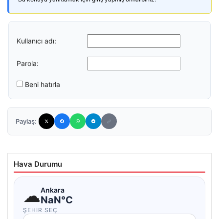
Kullanıcı adı:
Parola:
Beni hatırla
Paylaş:
Hava Durumu
☁
Ankara
NaN°C
ŞEHIR SEÇ