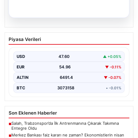
05.08.2026
Kurbanlık fiyatları il il sorgulama ekranı
Piyasa Verileri
2026: Büyükbaş ve küçükbaş canlı kilo
fiyatı ne kadar? İstanbul, Ankara, İzmir
ve tüm illerin kurbanlık fiyatları
USD
47.60
▲ +0.05%
EUR
54.96
▼ -0.11%
ALTIN
6491.4
▼ -0.07%
BTC
3073158
• -0.01%
Son Eklenen Haberler
Salah, Trabzonspor’da İlk Antrenmanına Çıkarak Takımına
■
Entegre Oldu
Merkez Bankası faiz kararı ne zaman? Ekonomistlerin nisan
■