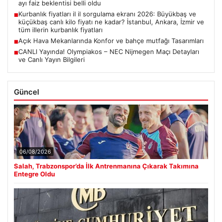
ayı faiz beklentisi belli oldu
Kurbanlık fiyatları il il sorgulama ekranı 2026: Büyükbaş ve
■
küçükbaş canlı kilo fiyatı ne kadar? İstanbul, Ankara, İzmir ve
tüm illerin kurbanlık fiyatları
Açık Hava Mekanlarında Konfor ve bahçe mutfağı Tasarımları
■
CANLI Yayında! Olympiakos – NEC Nijmegen Maçı Detayları
■
ve Canlı Yayın Bilgileri
Güncel
06/08/2026
Salah, Trabzonspor’da İlk Antrenmanına Çıkarak Takımına
Entegre Oldu