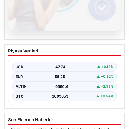
08.08.2026
Kelebek sohbet platformu İle Dijital
Piyasa Verileri
İletişimin Güvenli Adresi Ve Muhabbet
Deneyimi
USD
47.74
▲ +0.18%
Sanal çağında insanların kaliteli bir biçimde iletişim
oluşturması büyük bir hassasiyet barındırmaktadır.
EUR
55.25
▲ +0.32%
Halen pek…
ALTIN
6660.6
▲ +2.59%
BTC
3099853
▲ +0.54%
Son Eklenen Haberler