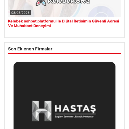
08/08/2026
Kelebek sohbet platformu İle Dijital İletişimin Güvenli Adresi
Ve Muhabbet Deneyimi
Son Eklenen Firmalar