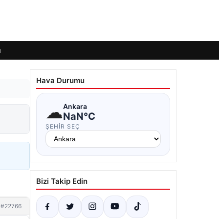
ı
Hava Durumu
☁
Ankara
NaN°C
ŞEHIR SEÇ
Bizi Takip Edin
#22766