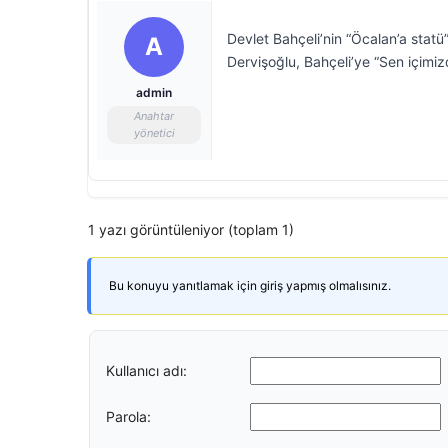
Devlet Bahçeli’nin “Öcalan’a statü” 
A
Dervişoğlu, Bahçeli’ye “Sen içimizd
admin
Anahtar
yönetici
1 yazı görüntüleniyor (toplam 1)
Bu konuyu yanıtlamak için giriş yapmış olmalısınız.
Kullanıcı adı:
Parola: