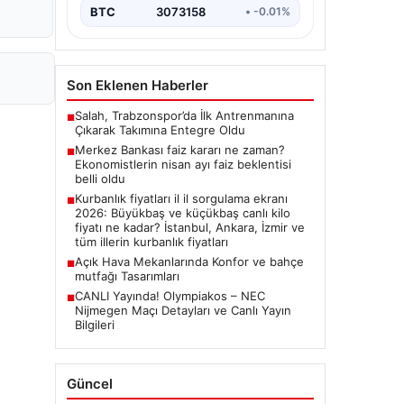
BTC
3073158
• -0.01%
Son Eklenen Haberler
Salah, Trabzonspor’da İlk Antrenmanına
■
Çıkarak Takımına Entegre Oldu
Merkez Bankası faiz kararı ne zaman?
■
Ekonomistlerin nisan ayı faiz beklentisi
belli oldu
Kurbanlık fiyatları il il sorgulama ekranı
■
2026: Büyükbaş ve küçükbaş canlı kilo
fiyatı ne kadar? İstanbul, Ankara, İzmir ve
tüm illerin kurbanlık fiyatları
Açık Hava Mekanlarında Konfor ve bahçe
■
mutfağı Tasarımları
CANLI Yayında! Olympiakos – NEC
■
Nijmegen Maçı Detayları ve Canlı Yayın
Bilgileri
Güncel