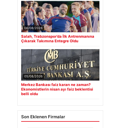
06/08/2026
Salah, Trabzonspor’da İlk Antrenmanına
Çıkarak Takımına Entegre Oldu
05/08/2026
Merkez Bankası faiz kararı ne zaman?
Ekonomistlerin nisan ayı faiz beklentisi
belli oldu
Son Eklenen Firmalar