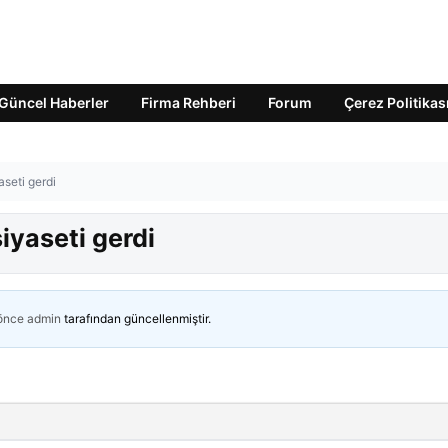
Güncel Haberler
Firma Rehberi
Forum
Çerez Politikas
yaseti gerdi
siyaseti gerdi
 önce
admin
tarafından güncellenmiştir.