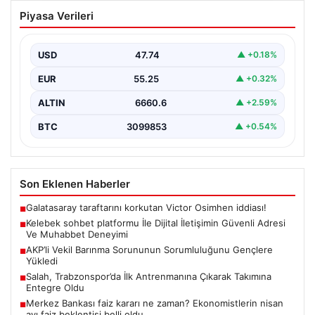
Kelebek sohbet platformu İle Dijital
Piyasa Verileri
İletişimin Güvenli Adresi Ve Muhabbet
Deneyimi
USD
47.74
▲ +0.18%
Sanal çağında insanların kaliteli bir biçimde iletişim
oluşturması büyük bir hassasiyet barındırmaktadır.
EUR
55.25
▲ +0.32%
Halen pek…
ALTIN
6660.6
▲ +2.59%
BTC
3099853
▲ +0.54%
Son Eklenen Haberler
Galatasaray taraftarını korkutan Victor Osimhen iddiası!
■
Kelebek sohbet platformu İle Dijital İletişimin Güvenli Adresi
■
Ve Muhabbet Deneyimi
AKP’li Vekil Barınma Sorununun Sorumluluğunu Gençlere
■
Yükledi
Salah, Trabzonspor’da İlk Antrenmanına Çıkarak Takımına
■
Entegre Oldu
Merkez Bankası faiz kararı ne zaman? Ekonomistlerin nisan
■
ayı faiz beklentisi belli oldu