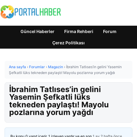
Güncel Haberler
Firma Rehberi
Forum
Çerez Politikası
Ana sayfa
›
Forumlar
›
Magazin
›
İbrahim Tatlıses’in gelini Yasemin
Şefkatli lüks tekneden paylaştı! Mayolu pozlarına yorum yağdı
İbrahim Tatlıses’in gelini
Yasemin Şefkatli lüks
tekneden paylaştı! Mayolu
pozlarına yorum yağdı
Bu konu 0 yanıt içerir, 1 izleyen vardır ve en son
1 ay 2 hafta önce