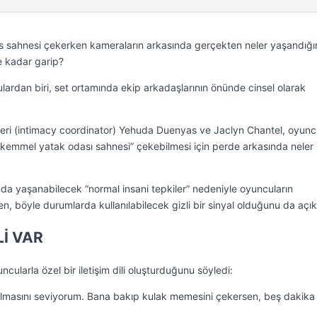
s sahnesi çekerken kameraların arkasında gerçekten neler yaşandığın
e kadar garip?
lardan biri, set ortamında ekip arkadaşlarının önünde cinsel olarak
leri (intimacy coordinator) Yehuda Duenyas ve Jaclyn Chantel, oyunc
ükemmel yatak odası sahnesi” çekebilmesi için perde arkasında neler
nda yaşanabilecek “normal insani tepkiler” nedeniyle oyuncuların
, böyle durumlarda kullanılabilecek gizli bir sinyal olduğunu da açık
Lİ VAR
larla özel bir iletişim dili oluşturduğunu söyledi:
 olmasını seviyorum. Bana bakıp kulak memesini çekersen, beş dakika