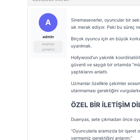
Sinemaseverler, oyuncular bir sek
A
sık merak ediyor. Peki bu süreç n
admin
Birçok oyuncu için en büyük korku
Anahtar
uyarılmak.
yönetici
Hollywood’un yakınlık koordinatör
güvenli ve saygılı bir ortamda “m
yaptıklarını anlattı.
Uzmanlar özellikle çekimler sırası
utanmaması gerektiğini vurgularken
ÖZEL BİR İLETİŞİM Dİ
Duenyas, sete çıkmadan önce oyuncu
“Oyuncularla aramızda bir işaret
vermemiz gerektiğini anlarım.”