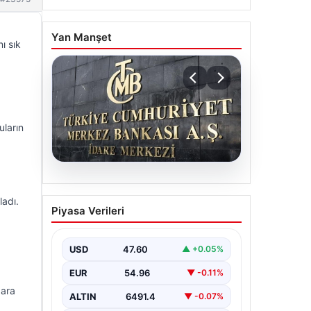
Yan Manşet
ı sık
uların
05.08.2026
Merkez Bankası faiz kararı
ladı.
Piyasa Verileri
ne zaman? Ekonomistlerin
nisan ayı faiz beklentisi
belli oldu
USD
47.60
▲ +0.05%
EUR
54.96
▼ -0.11%
 ara
ALTIN
6491.4
▼ -0.07%