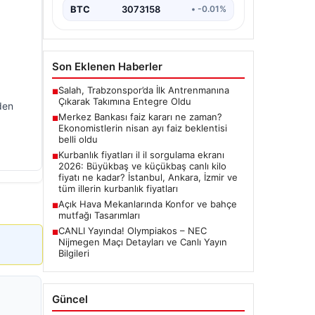
BTC
3073158
• -0.01%
Son Eklenen Haberler
Salah, Trabzonspor’da İlk Antrenmanına
■
Çıkarak Takımına Entegre Oldu
den
Merkez Bankası faiz kararı ne zaman?
■
Ekonomistlerin nisan ayı faiz beklentisi
belli oldu
Kurbanlık fiyatları il il sorgulama ekranı
■
2026: Büyükbaş ve küçükbaş canlı kilo
fiyatı ne kadar? İstanbul, Ankara, İzmir ve
tüm illerin kurbanlık fiyatları
Açık Hava Mekanlarında Konfor ve bahçe
■
mutfağı Tasarımları
CANLI Yayında! Olympiakos – NEC
■
Nijmegen Maçı Detayları ve Canlı Yayın
Bilgileri
Güncel