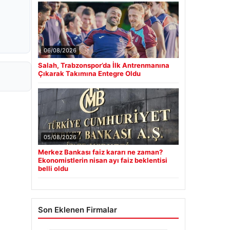
06/08/2026
Salah, Trabzonspor’da İlk Antrenmanına
Çıkarak Takımına Entegre Oldu
05/08/2026
Merkez Bankası faiz kararı ne zaman?
Ekonomistlerin nisan ayı faiz beklentisi
belli oldu
Son Eklenen Firmalar