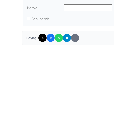
Parola:
Beni hatırla
Paylaş: