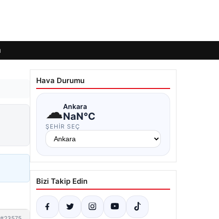
ı
Hava Durumu
☁
Ankara
NaN°C
ŞEHIR SEÇ
Bizi Takip Edin
#23575