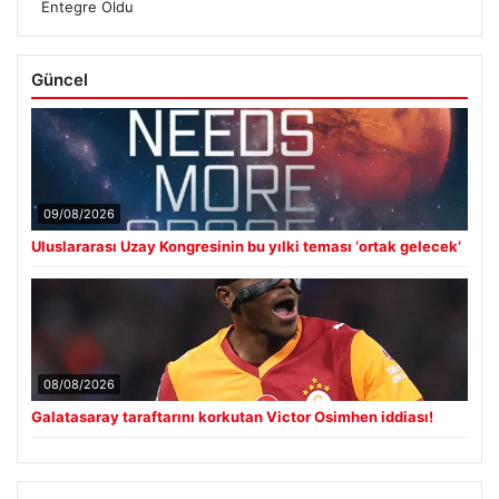
Entegre Oldu
Güncel
09/08/2026
Uluslararası Uzay Kongresinin bu yılki teması ‘ortak gelecek’
08/08/2026
Galatasaray taraftarını korkutan Victor Osimhen iddiası!