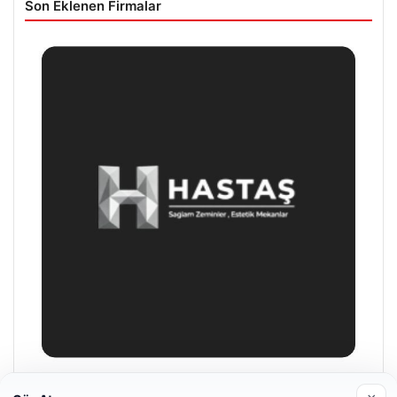
Son Eklenen Firmalar
Enes Kaplan Avukatlık Bürosu