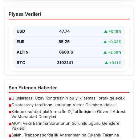
08.08.2026
Galatasaray taraftarını korkutan Victor
Piyasa Verileri
Osimhen iddiası!
USD
47.74
▲ +0.18%
EUR
55.25
▲ +0.32%
ALTIN
6660.6
▲ +2.59%
BTC
3103141
▲ +0.11%
Son Eklenen Haberler
Uluslararası Uzay Kongresinin bu yılki teması ‘ortak gelecek’
■
Galatasaray taraftarını korkutan Victor Osimhen iddiası!
■
Kelebek sohbet platformu İle Dijital İletişimin Güvenli Adresi
■
Ve Muhabbet Deneyimi
AKP’li Vekil Barınma Sorununun Sorumluluğunu Gençlere
■
Yükledi
Salah, Trabzonspor’da İlk Antrenmanına Çıkarak Takımına
■