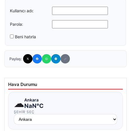
Kullanıcı adı:
Parola:
Beni hatırla
Paylaş:
Hava Durumu
☁
Ankara
NaN°C
ŞEHIR SEÇ