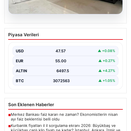
04.08.2026
Açık Hava Mekanlarında Konfor ve
Piyasa Verileri
bahçe mutfağı Tasarımları
Günümüz dünyasında bahçe yaşam alanları, konutların
en önemli alanlarından bir tanesi haline gelmiştir.
USD
47.57
▲ +0.08%
Doğayla…
EUR
55.00
▲ +0.27%
ALTIN
6497.5
▲ +4.27%
BTC
3072563
▲ +1.05%
Son Eklenen Haberler
Merkez Bankası faiz kararı ne zaman? Ekonomistlerin nisan
■
ayı faiz beklentisi belli oldu
Kurbanlık fiyatları il il sorgulama ekranı 2026: Büyükbaş ve
■
küçükbaş canlı kilo fiyatı ne kadar? İstanbul, Ankara, İzmir ve