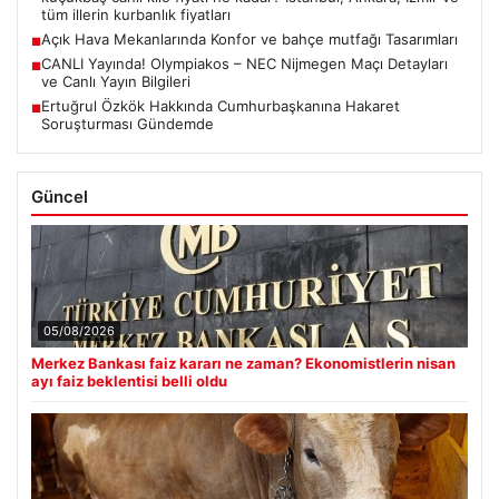
tüm illerin kurbanlık fiyatları
Açık Hava Mekanlarında Konfor ve bahçe mutfağı Tasarımları
■
CANLI Yayında! Olympiakos – NEC Nijmegen Maçı Detayları
■
ve Canlı Yayın Bilgileri
Ertuğrul Özkök Hakkında Cumhurbaşkanına Hakaret
■
Soruşturması Gündemde
Güncel
05/08/2026
Merkez Bankası faiz kararı ne zaman? Ekonomistlerin nisan
ayı faiz beklentisi belli oldu