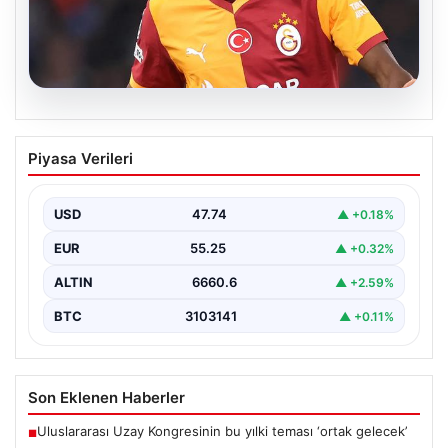
08.08.2026
Galatasaray taraftarını korkutan Victor
Piyasa Verileri
Osimhen iddiası!
USD
47.74
▲ +0.18%
EUR
55.25
▲ +0.32%
ALTIN
6660.6
▲ +2.59%
BTC
3103141
▲ +0.11%
Son Eklenen Haberler
Uluslararası Uzay Kongresinin bu yılki teması ‘ortak gelecek’
■