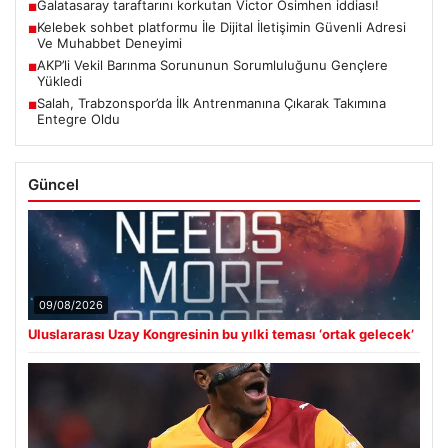
Galatasaray taraftarını korkutan Victor Osimhen iddiası!
■
Kelebek sohbet platformu İle Dijital İletişimin Güvenli Adresi
■
Ve Muhabbet Deneyimi
AKP’li Vekil Barınma Sorununun Sorumluluğunu Gençlere
■
Yükledi
Salah, Trabzonspor’da İlk Antrenmanına Çıkarak Takımına
■
Entegre Oldu
Güncel
09/08/2026
Uluslararası Uzay Kongresinin bu yılki teması ‘ortak gelecek’