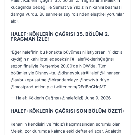
Halef: Köklerin Çağrısı 35. bölüm 2. fragmanına Melek’in
kucağında bebeği ile Serhat ve Yıldız’ın nikahını basması
damga vurdu. Bu sahneler seyircisinden eleştirel yorumlar
aldı.
HALEF: KÖKLERİN ÇAĞRISI 35. BÖLÜM 2.
FRAGMAN İZLE!
“Eğer halefinin bu konakta büyümesini istiyorsan, Yıldız’la
kıydığın nikahı iptal edeceksin!”#HalefKöklerinÇağrısı
sezon finaliyle Perşembe 20.00’de NOW’da. Tüm
bölümleriyle Disney+ta. @disneyplustr#Halef @illhansen
@aybukepusatme @birandamlayz @nowtvturkiye
@mostproduction pic.twitter.com/QEdBoCHqMT
— Halef: Köklerin Çağrısı (@halefdizi) June 9, 2026
HALEF: KÖKLERİN ÇAĞRISI SON BÖLÜM ÖZETİ:
Kenan’ın kendisini ve Yıldız’ı kaçırmasından sorumlu olan
Melek, zor durumda kalınca eski defterleri açar. Adaletin