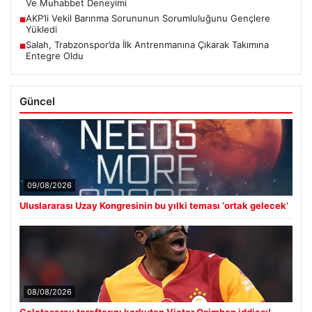
Ve Muhabbet Deneyimi
AKP’li Vekil Barınma Sorununun Sorumluluğunu Gençlere
■
Yükledi
Salah, Trabzonspor’da İlk Antrenmanına Çıkarak Takımına
■
Entegre Oldu
Güncel
09/08/2026
Uluslararası Uzay Kongresinin bu yılki teması ‘ortak gelecek’
08/08/2026