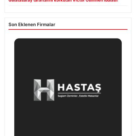
Galatasaray taraftarını korkutan Victor Osimhen iddiası!
Son Eklenen Firmalar