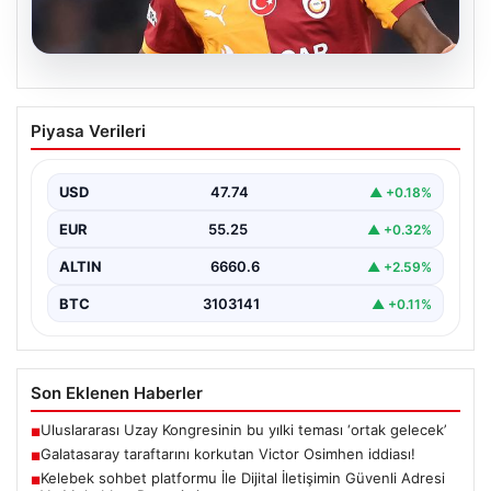
08.08.2026
Galatasaray taraftarını korkutan Victor
Piyasa Verileri
Osimhen iddiası!
USD
47.74
▲ +0.18%
EUR
55.25
▲ +0.32%
ALTIN
6660.6
▲ +2.59%
BTC
3103141
▲ +0.11%
Son Eklenen Haberler
Uluslararası Uzay Kongresinin bu yılki teması ‘ortak gelecek’
■
Galatasaray taraftarını korkutan Victor Osimhen iddiası!
■
Kelebek sohbet platformu İle Dijital İletişimin Güvenli Adresi
■