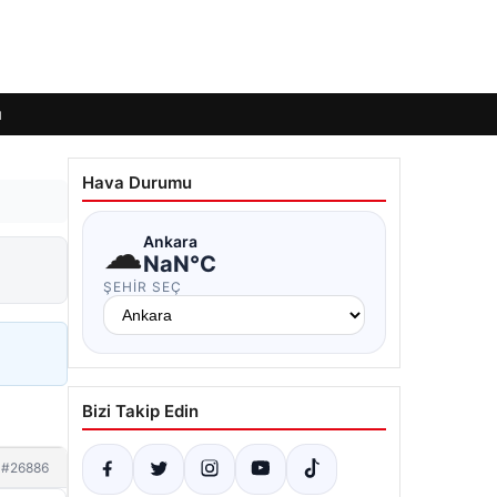
ı
Hava Durumu
☁
Ankara
NaN°C
ŞEHIR SEÇ
Bizi Takip Edin
#26886