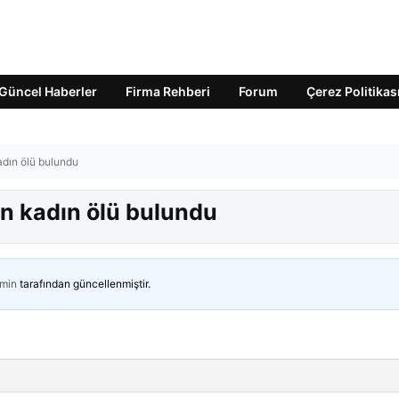
Güncel Haberler
Firma Rehberi
Forum
Çerez Politikas
dın ölü bulundu
n kadın ölü bulundu
min
tarafından güncellenmiştir.