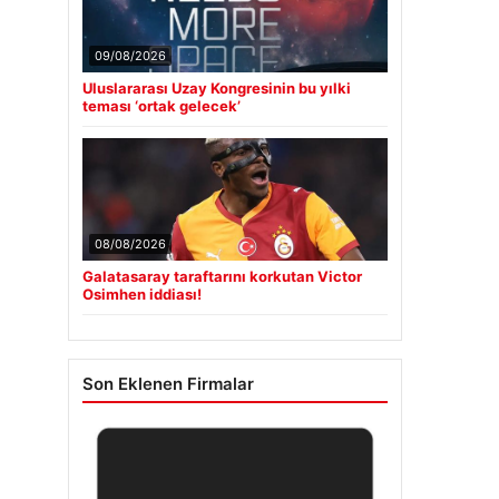
09/08/2026
Uluslararası Uzay Kongresinin bu yılki
teması ‘ortak gelecek’
08/08/2026
Galatasaray taraftarını korkutan Victor
Osimhen iddiası!
Son Eklenen Firmalar