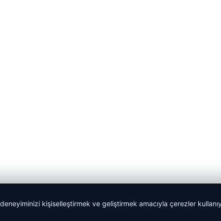
 deneyiminizi kişiselleştirmek ve geliştirmek amacıyla çerezler kullan
malta work and study
|
lemagrup.com.tr