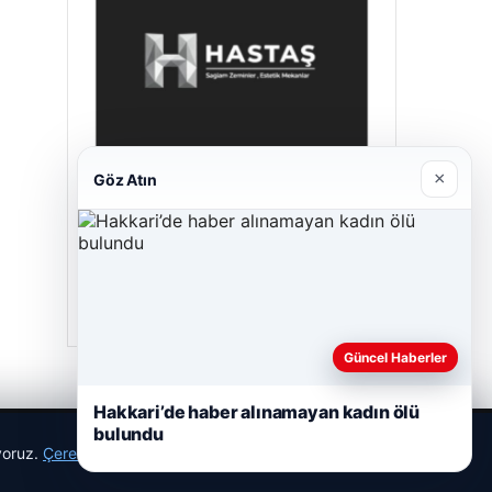
×
Göz Atın
Hastaş Beton
26/05/2026
Güncel Haberler
Hakkari’de haber alınamayan kadın ölü
bulundu
ıyoruz.
Çerez Politikamız
Reddet
Kabul Et