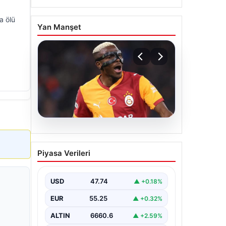
a ölü
Yan Manşet
08.08.2026
Galatasaray taraftarını
Piyasa Verileri
korkutan Victor Osimhen
iddiası!
USD
47.74
▲ +0.18%
EUR
55.25
▲ +0.32%
ALTIN
6660.6
▲ +2.59%