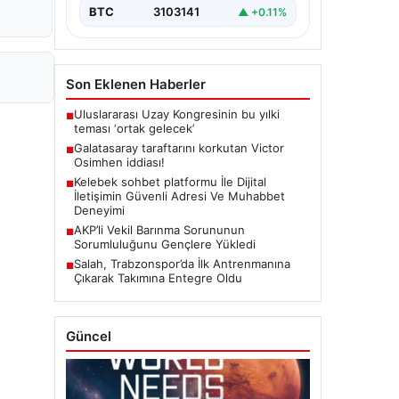
BTC
3103141
▲ +0.11%
Son Eklenen Haberler
Uluslararası Uzay Kongresinin bu yılki
■
teması ‘ortak gelecek’
Galatasaray taraftarını korkutan Victor
■
Osimhen iddiası!
Kelebek sohbet platformu İle Dijital
■
İletişimin Güvenli Adresi Ve Muhabbet
Deneyimi
AKP’li Vekil Barınma Sorununun
■
Sorumluluğunu Gençlere Yükledi
Salah, Trabzonspor’da İlk Antrenmanına
■
Çıkarak Takımına Entegre Oldu
Güncel