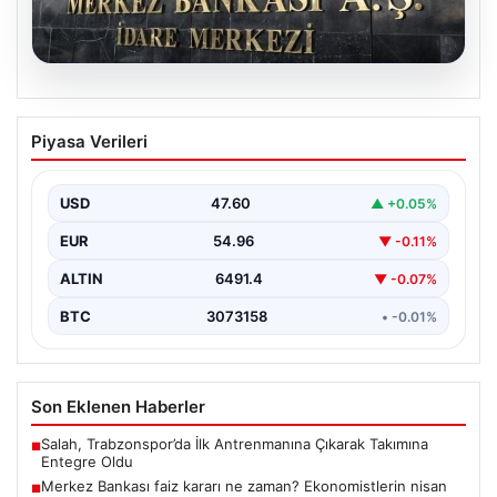
05.08.2026
Merkez Bankası faiz kararı ne zaman?
Piyasa Verileri
Ekonomistlerin nisan ayı faiz beklentisi
belli oldu
USD
47.60
▲ +0.05%
EUR
54.96
▼ -0.11%
ALTIN
6491.4
▼ -0.07%
BTC
3073158
• -0.01%
Son Eklenen Haberler
Salah, Trabzonspor’da İlk Antrenmanına Çıkarak Takımına
■
Entegre Oldu
Merkez Bankası faiz kararı ne zaman? Ekonomistlerin nisan
■