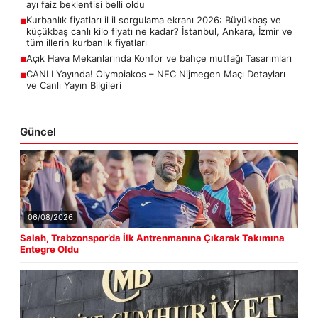
ayı faiz beklentisi belli oldu
Kurbanlık fiyatları il il sorgulama ekranı 2026: Büyükbaş ve
■
küçükbaş canlı kilo fiyatı ne kadar? İstanbul, Ankara, İzmir ve
tüm illerin kurbanlık fiyatları
Açık Hava Mekanlarında Konfor ve bahçe mutfağı Tasarımları
■
CANLI Yayında! Olympiakos – NEC Nijmegen Maçı Detayları
■
ve Canlı Yayın Bilgileri
Güncel
06/08/2026
Salah, Trabzonspor’da İlk Antrenmanına Çıkarak Takımına
Entegre Oldu