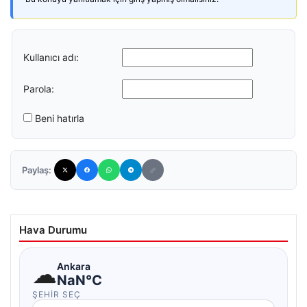
Kullanıcı adı:
Parola:
Beni hatırla
Paylaş:
Hava Durumu
☁
Ankara
NaN°C
ŞEHIR SEÇ