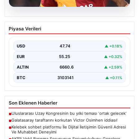
08.08.2026
Galatasaray taraftarını korkutan Victor
Piyasa Verileri
Osimhen iddiası!
USD
47.74
▲ +0.18%
EUR
55.25
▲ +0.32%
ALTIN
6660.6
▲ +2.59%
BTC
3103141
▲ +0.11%
Son Eklenen Haberler
Uluslararası Uzay Kongresinin bu yılki teması ‘ortak gelecek’
■
Galatasaray taraftarını korkutan Victor Osimhen iddiası!
■
Kelebek sohbet platformu İle Dijital İletişimin Güvenli Adresi
■
Ve Muhabbet Deneyimi
AKP’li Vekil Barınma Sorununun Sorumluluğunu Gençlere