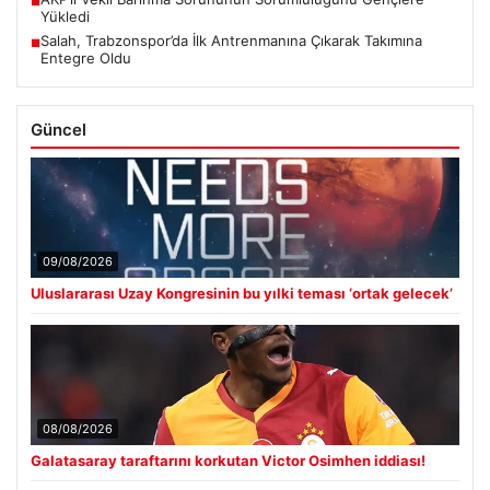
■
Yükledi
Salah, Trabzonspor’da İlk Antrenmanına Çıkarak Takımına
■
Entegre Oldu
Güncel
09/08/2026
Uluslararası Uzay Kongresinin bu yılki teması ‘ortak gelecek’
08/08/2026
Galatasaray taraftarını korkutan Victor Osimhen iddiası!