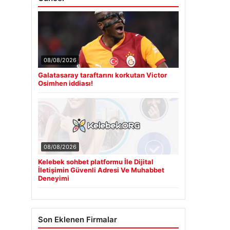
08/08/2026
Galatasaray taraftarını korkutan Victor
Osimhen iddiası!
08/08/2026
Kelebek sohbet platformu İle Dijital
İletişimin Güvenli Adresi Ve Muhabbet
Deneyimi
Son Eklenen Firmalar