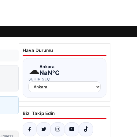
ı
Hava Durumu
☁
Ankara
NaN°C
ŞEHIR SEÇ
Bizi Takip Edin
#29627