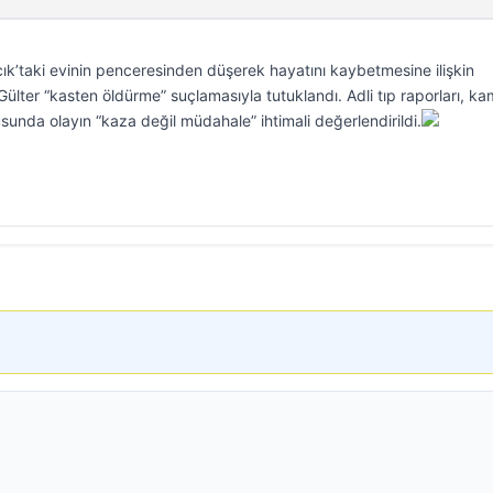
cık’taki evinin penceresinden düşerek hayatını kaybetmesine ilişkin
lter “kasten öldürme” suçlamasıyla tutuklandı. Adli tıp raporları, k
tusunda olayın “kaza değil müdahale” ihtimali değerlendirildi.