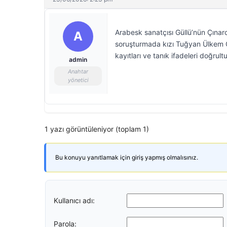
Arabesk sanatçısı Güllü’nün Çınar
A
soruşturmada kızı Tuğyan Ülkem Gü
kayıtları ve tanık ifadeleri doğrul
admin
Anahtar
yönetici
1 yazı görüntüleniyor (toplam 1)
Bu konuyu yanıtlamak için giriş yapmış olmalısınız.
Kullanıcı adı:
Parola: