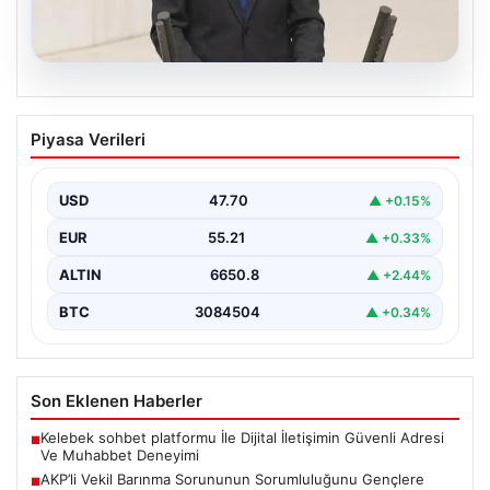
07.08.2026
AKP’li Vekil Barınma Sorununun
Piyasa Verileri
Sorumluluğunu Gençlere Yükledi
Türkiye'de hızla büyüyen barınma krizi, TBMM Genel
Kurulu'nda yapılan tartışmalarla bir kez daha gündeme…
USD
47.70
▲ +0.15%
EUR
55.21
▲ +0.33%
ALTIN
6650.8
▲ +2.44%
BTC
3084504
▲ +0.34%
Son Eklenen Haberler
Kelebek sohbet platformu İle Dijital İletişimin Güvenli Adresi
■
Ve Muhabbet Deneyimi
AKP’li Vekil Barınma Sorununun Sorumluluğunu Gençlere
■