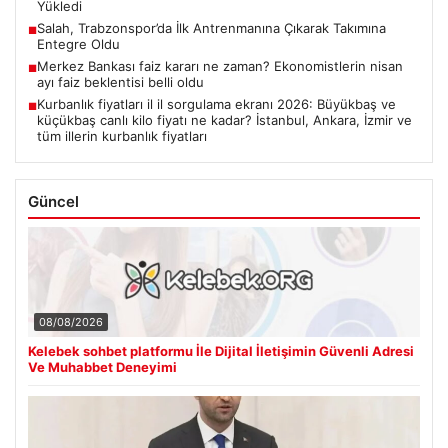
Yükledi
Salah, Trabzonspor’da İlk Antrenmanına Çıkarak Takımına
■
Entegre Oldu
Merkez Bankası faiz kararı ne zaman? Ekonomistlerin nisan
■
ayı faiz beklentisi belli oldu
Kurbanlık fiyatları il il sorgulama ekranı 2026: Büyükbaş ve
■
küçükbaş canlı kilo fiyatı ne kadar? İstanbul, Ankara, İzmir ve
tüm illerin kurbanlık fiyatları
Güncel
08/08/2026
Kelebek sohbet platformu İle Dijital İletişimin Güvenli Adresi
Ve Muhabbet Deneyimi